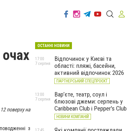
ОСТАННІ НОВИНИ
 очах
Відпочинок у Києві та
17:00
7 серпня
області: пляжі, басейни,
активний відпочинок 2026
ПАРТНЕРСЬКИЙ СПЕЦПРОЄКТ
Вар’єте, театр, соул і
13:00
7 серпня
блюзові джеми: серпень у
Caribbean Club і Pepper's Club
 12 поверху на
НОВИНИ КОМПАНІЙ
поводженні з
Які компанії постраждали
17:45