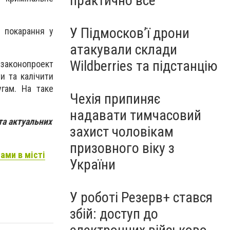
практично все"
У Підмосков’ї дрони
е покарання у
атакували склади
Wildberries та підстанцію
, законопроект
и та калічити
гам. На таке
Чехія припиняє
надавати тимчасовий
та актуальних
захист чоловікам
призовного віку з
ами в місті
України
У роботі Резерв+ стався
збій: доступ до