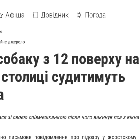
Афіша
Довідник
Погода
ра
ійне джерело
собаку з 12 поверху на
у столиці судитимуть
а
вся зі своєю співмешканкою після чого викинув пса з вікна
но письмове повідомлення про підозру у жорстокому 