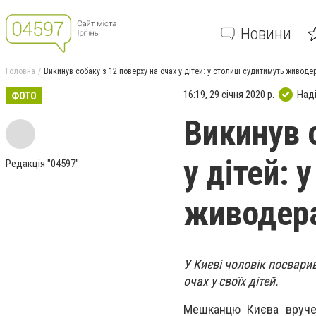
Новини
Головна
Викинув собаку з 12 поверху на очах у дітей: у столиці судитимуть живоде
16:19, 29 січня 2020 р.
Над
ФОТО
Викинув 
у дітей: 
Редакція "04597"
живодер
У Києві чоловік посвари
очах у своїх дітей.
Мешканцю Києва вруче