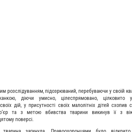
м розслідуванням, підозрюваний, перебуваючи у своїй квар
канкою, діючи умисно, цілеспрямовано, цілковито 
своїх дій, у присутності своїх малолітніх дітей схопив 
ер’єр та з метою вбивства тварини викинув її з вік
ятому поверсі.
 тварина загинула.
Правоохоронцями було відкрито