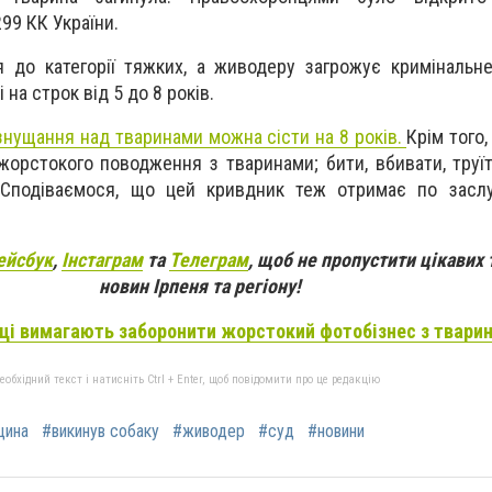
299 КК України.
 до категорії тяжких, а живодеру загрожує кримінальн
 на строк від 5 до 8 років.
знущання над тваринами можна сісти на 8 років.
Крім того
жорстокого поводження з тваринами; бити, вбивати, труїт
.
Сподіваємося, що цей кривдник теж отримає по заслу
ейсбук
,
Інстаграм
та
Телеграм
, щоб не пропустити цікавих 
новин Ірпеня та регіону!
ці вимагають заборонити жорстокий фотобізнес з тварин
бхідний текст і натисніть Ctrl + Enter, щоб повідомити про це редакцію
щина
#викинув собаку
#живодер
#суд
#новини