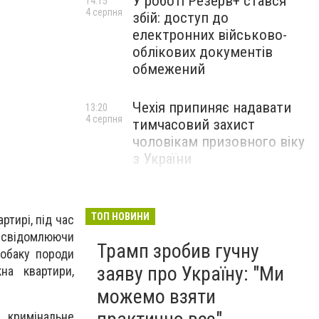
У роботі Резерв+ стався
14:15
4 серпня
збій: доступ до
електронних військово-
облікових документів
обмежений
Чехія припиняє надавати
13:20
4 серпня
тимчасовий захист
чоловікам призовного віку
з України
ТОП НОВИНИ
тирі, під час
усвідомлюючи
Трамп зробив гучну
собаку породи
заяву про Україну: "Ми
на квартири,
можемо взяти
 кримінальне