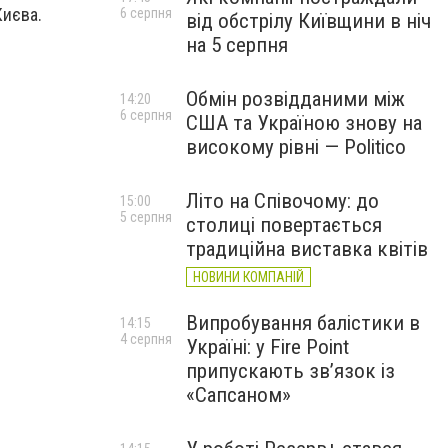
Києва.
6 серпня
від обстрілу Київщини в ніч
на 5 серпня
Обмін розвідданими між
14:20
6 серпня
США та Україною знову на
високому рівні — Politico
Літо на Співочому: до
15:00
5 серпня
столиці повертається
традиційна виставка квітів
НОВИНИ КОМПАНІЙ
Випробування балістики в
14:15
4 серпня
Україні: у Fire Point
припускають зв’язок із
«Сапсаном»