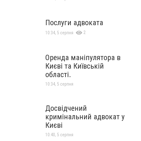
Послуги адвоката
2
10:34, 5 серпня
Оренда маніпулятора в
Києві та Київській
області.
10:34, 5 серпня
Досвідчений
кримінальний адвокат у
Києві
10:40, 5 серпня