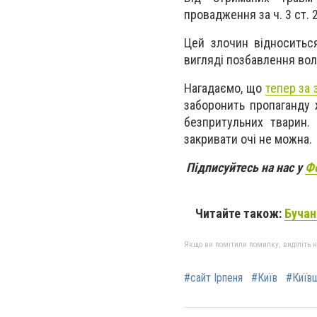
провадження за ч. 3 ст. 
Цей злочин відноситься
вигляді позбавлення волі
Нагадаємо, що
тепер за 
заборонить пропаганду 
безпритульних тварин
закривати очі не можна.
Підписуйтесь на нас у
Ф
Читайте також:
Бучан
Якщо ви помітили помилку, виділіть нео
#сайт Ірпеня
#Київ
#Київ