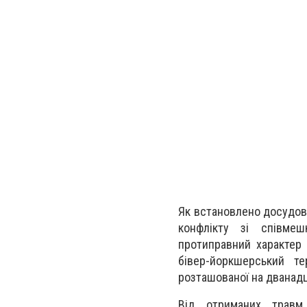
Як встановлено досудови
конфлікту зі співмеш
протиправний характер 
бівер-йоркшерський т
розташованої на дванадц
Від отриманих травм