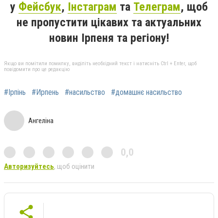
у
Фейсбук
,
Інстаграм
та
Телеграм
, щоб
не пропустити цікавих та актуальних
новин Ірпеня та регіону!
Якщо ви помітили помилку, виділіть необхідний текст і натисніть Ctrl + Enter, щоб
повідомити про це редакцію
#Ірпінь
#Ирпень
#насильство
#домашнє насильство
Ангеліна
0,0
Авторизуйтесь
, щоб оцінити