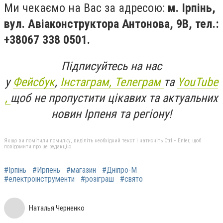
Ми чекаємо на Вас за адресою:
м.
Ірпінь
,
вул
.
Авіаконструктора Антонова
,
9В,
тел
.:
+38067 338 0501.
Підписуйтесь на нас
у
Фейсбук
,
Інстаграм,
Телеграм
та
YouTube
,
щоб не пропустити цікавих та актуальних
новин Ірпеня та регіону!
Якщо ви помітили помилку, виділіть необхідний текст і натисніть Ctrl + Enter, щоб
повідомити про це редакцію
#Ірпінь
#Ирпень
#магазин
#Дніпро-М
#електроінструменти
#розіграш
#свято
Наталья Черненко