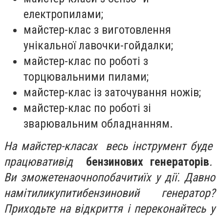
електропилами;
майстер-клас з виготовлення
унікальної лавочки-гойдалки;
майстер-клас по роботі з
торцювальними пилами;
майстер-клас із заточування ножів;
майстер-клас по роботі зі
зварювальним обладнанням.
На
майстер-класах
весь
інструмент
буде
працювати
від
бензинових генераторів
.
Ви
зможете
наочно
побачити
їх
у
дії
. Давно
намітили
купити
бензиновий
генератор?
Приходьте
на
відкриття
і
пере
конайтесь
у