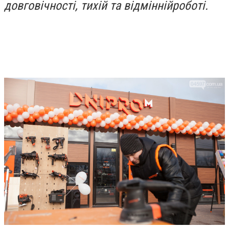
довговічності
,
тихій
та
відмінній
роботі
.