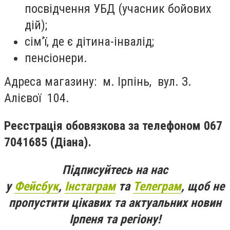
посвідчення УБД (учасник бойових
дій);
сім’ї, де є дітина-інвалід;
пенсіонери.
Адреса магазину: м. Ірпінь, вул. З.
Алієвої 104.
Реєстрація обовязкова за телефоном 067
7041685 (Діана).
Підписуйтесь на нас
у
Фейсбук
,
Інстаграм
та
Телеграм
, щоб не
пропустити цікавих та актуальних новин
Ірпеня та регіону!