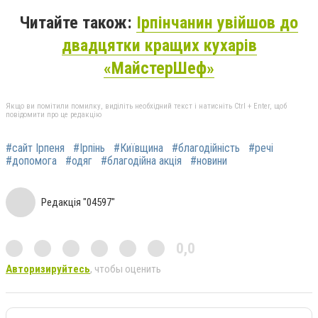
Читайте також:
Ірпінчанин увійшов до
двадцятки кращих кухарів
«МайстерШеф»
Якщо ви помітили помилку, виділіть необхідний текст і натисніть Ctrl + Enter, щоб
повідомити про це редакцію
#сайт Ірпеня
#Ірпінь
#Київщина
#благодійність
#речі
#допомога
#одяг
#благодійна акція
#новини
Редакція "04597"
0,0
Авторизируйтесь
, чтобы оценить