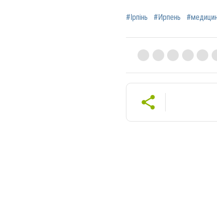
#Ірпінь
#Ирпень
#медици