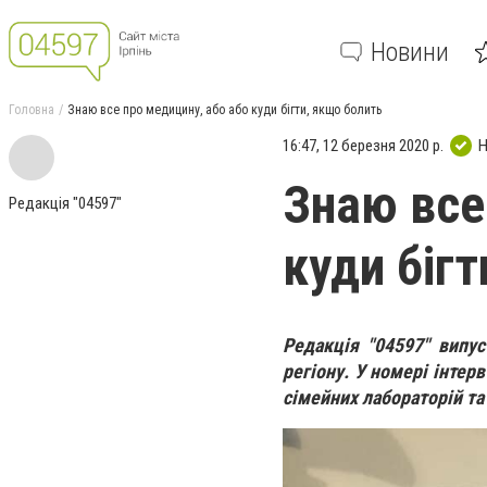
Новини
Головна
Знаю все про медицину, або або куди бігти, якщо болить
16:47, 12 березня 2020 р.
Н
Знаю все
Редакція "04597"
куди біг
Редакція "04597" випус
регіону. У номері інтер
сімейних лабораторій та