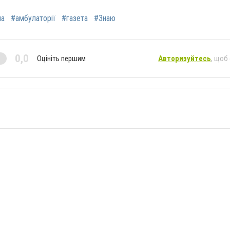
на
#амбулаторії
#газета
#Знаю
0,0
Оцініть першим
Авторизуйтесь
, щоб