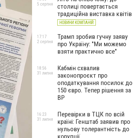
5 серпня
столиці повертається
традиційна виставка квітів
НОВИНИ КОМПАНІЙ
Трамп зробив гучну заяву
17:17
2 серпня
про Україну: "Ми можемо
взяти практично все"
Кабмін схвалив
18:56
31 липня
законопроєкт про
оподаткування посилок до
150 євро. Тепер рішення за
ВР
Перевірки в ТЦК по всій
16:23
31 липня
країні: Генштаб заявив про
нульову толерантність до
корупції