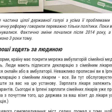
 частина цілої державної галузі з усіма її проблемами 
дичну реформу говорили переважно тільки політики. Поки в
увалися. Фактично зміни почалися після 2014 року, а 
зно 3 роки тому.
роші ходять за людиною
орми, країну має покрити мережа амбулаторій сімейної мед
ь. Люди мають підписати декларацію з сімейним лікаре
я онлайн або в амбулаторії. Неважливо прописані ви в Ірпе
ларацію з сімейним лікарем – все. Ви тут обслуговуєте
шти за вас на цю установу. Зарплата лікаря залежить 
рантів. Сьогодні в Ірпені зарплати сімейних лікарів уже пр
а з почуттям того, що держава за ваш візит до лікаря у
ція.)
цевого самоврядування: міст, селищ, громад у тому, що