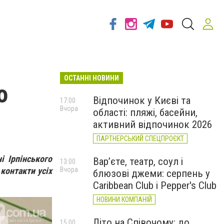
ОСТАННІ НОВИНИ
о
Відпочинок у Києві та
17:00
Вчора
області: пляжі, басейни,
активний відпочинок 2026
ПАРТНЕРСЬКИЙ СПЕЦПРОЄКТ
і Ірпінського
Вар’єте, театр, соул і
13:00
 контакти усіх
Вчора
блюзові джеми: серпень у
Caribbean Club і Pepper's Club
НОВИНИ КОМПАНІЙ
Літо на Співочому: до
15:00