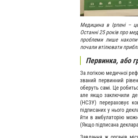
Медицина в Ірпені – це
Останні 25 років про ме
проблеми лише накопич
почали втілювати прибли
Первинка, або г
За логікою медичної реф
званий первинний рівен
оберуть самі. Це робитьс
але якщо заключили дек
(НСЗУ) перераховує ко
підписаних у нього декла
йти в амбулаторію можн
(Якщо підписана деклара
Завдання ж органів міс