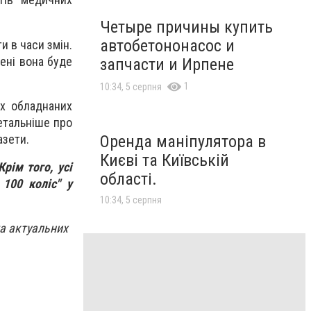
Четыре причины купить
автобетононасос и
и в часи змін.
ені вона буде
запчасти и Ирпене
1
10:34, 5 серпня
х обладнаних
Детальніше про
азети.
Оренда маніпулятора в
Києві та Київській
рім того, усі
області.
 100 коліс" у
10:34, 5 серпня
та актуальних