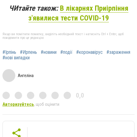
ЧИтайте також:
В лікарнях Приірпіння
з'явилися тести COVID-19
Якщо ви помітили помилку, виділіть необхідний текст і натисніть Ctrl + Enter, щоб
повідомити про це редакцію
#Ірпінь
#Ирпень
#новини
#події
#коронавірус
#зараження
#нові випадки
Ангеліна
0,0
Авторизуйтесь
, щоб оцінити