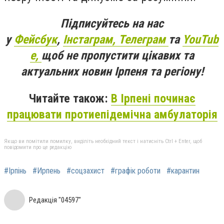
Підписуйтесь на нас
у
Фейсбук
,
Інстаграм,
Телеграм
та
YouTub
e,
щоб не пропустити цікавих та
актуальних новин Ірпеня та регіону!
Читайте також:
В Ірпені починає
працювати протиепідемічна амбулаторія
Якщо ви помітили помилку, виділіть необхідний текст і натисніть Ctrl + Enter, щоб
повідомити про це редакцію
#Ірпінь
#Ирпень
#соцзахист
#графік роботи
#карантин
Редакція "04597"