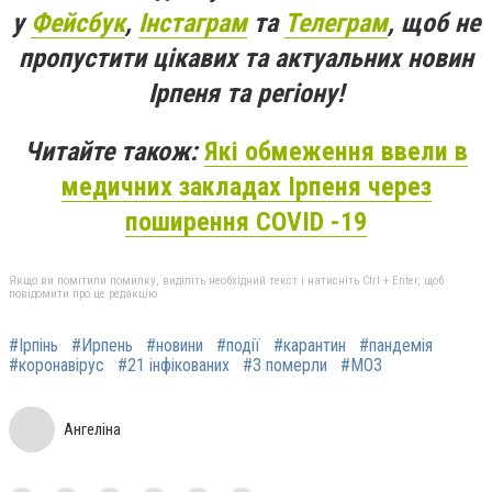
у
Фейсбук
,
Інстаграм
та
Телеграм
, щоб не
пропустити цікавих та актуальних новин
Ірпеня та регіону!
Читайте також:
Які обмеження ввели в
медичних закладах Ірпеня через
поширення COVID -19
Якщо ви помітили помилку, виділіть необхідний текст і натисніть Ctrl + Enter, щоб
повідомити про це редакцію
#Ірпінь
#Ирпень
#новини
#події
#карантин
#пандемія
#коронавірус
#21 інфікованих
#3 померли
#МОЗ
Ангеліна