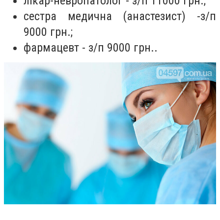
лікар-невропатолог - з/п 11000 грн.;
сестра медична (анастезист) -
з/п
9000 грн.;
фармацевт - з/п 9000 грн..