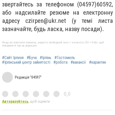
звертайтесь за телефоном (04597)60592,
або надсилайте резюме на електронну
адресу
czirpen@ukr.net
(у темі листа
зазначайте, будь ласка, назву посади).
Якщо ви помітили помилку, виділіть необхідний текст і натисніть Ctrl + Enter, щоб
повідомити про це редакцію
#Сайт Ірпеня
#Буча
#Ірпінь
#Гостомель
#Ірпінський центр зайнятості
#робота
#вакансії
#карантин
Редакція "04597"
0,0
Авторизуйтесь
, щоб оцінити