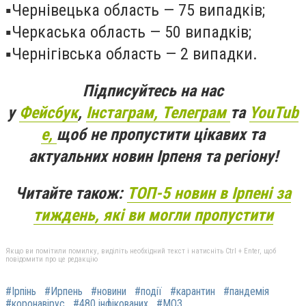
▪️
Чернівецька область — 75 випадків;
▪️
Черкаська область — 50 випадків;
▪️
Чернігівська область — 2 випадки.
Підписуйтесь на нас
у
Фейсбук
,
Інстаграм,
Телеграм
та
YouTub
e,
щоб не пропустити цікавих та
актуальних новин Ірпеня та регіону!
Читайте також:
ТОП-5 новин в Ірпені за
тиждень, які ви могли пропустити
Якщо ви помітили помилку, виділіть необхідний текст і натисніть Ctrl + Enter, щоб
повідомити про це редакцію
#Ірпінь
#Ирпень
#новини
#події
#карантин
#пандемія
#коронавірус
#480 інфікованих
#МОЗ