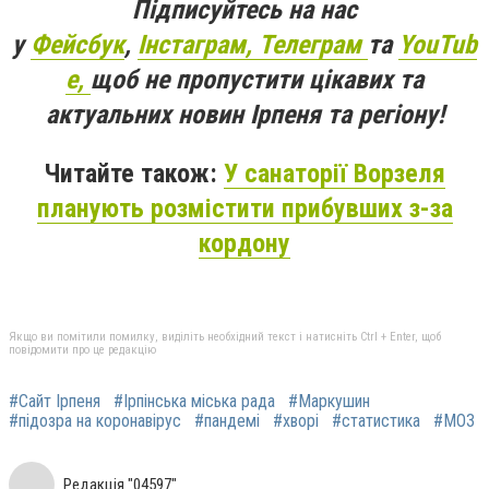
Підписуйтесь на нас
у
Фейсбук
,
Інстаграм,
Телеграм
та
YouTub
e,
щоб не пропустити цікавих та
актуальних новин Ірпеня та регіону!
Читайте також:
У санаторії Ворзеля
планують розмістити прибувших з-за
кордону
Якщо ви помітили помилку, виділіть необхідний текст і натисніть Ctrl + Enter, щоб
повідомити про це редакцію
#Сайт Ірпеня
#Ірпінська міська рада
#Маркушин
#підозра на коронавірус
#пандемі
#хворі
#статистика
#МОЗ
Редакція "04597"