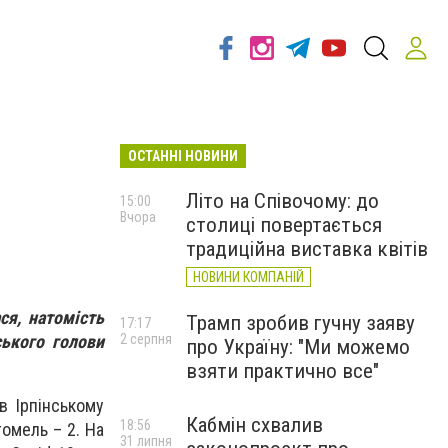
ОСТАННІ НОВИНИ
Літо на Співочому: до
15:00
Вчора
столиці повертається
традиційна виставка квітів
НОВИНИ КОМПАНІЙ
ся, натомість
Трамп зробив гучну заяву
17:17
ького голови
2 серпня
про Україну: "Ми можемо
взяти практично все"
в Ірпінському
Кабмін схвалив
18:56
томель – 2. На
31 липня