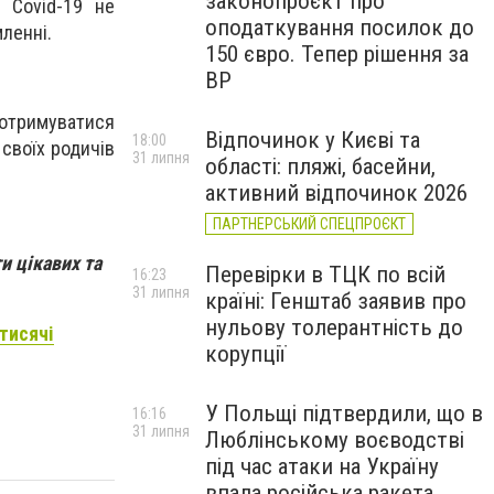
законопроєкт про
 Covid-19 не
оподаткування посилок до
ленні.
150 євро. Тепер рішення за
ВР
отримуватися
Відпочинок у Києві та
18:00
 своїх родичів
31 липня
області: пляжі, басейни,
активний відпочинок 2026
ПАРТНЕРСЬКИЙ СПЕЦПРОЄКТ
и цікавих та
Перевірки в ТЦК по всій
16:23
31 липня
країні: Генштаб заявив про
нульову толерантність до
 тисячі
корупції
У Польщі підтвердили, що в
16:16
31 липня
Люблінському воєводстві
під час атаки на Україну
впала російська ракета