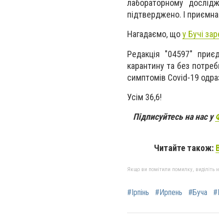
лабораторному дослідж
підтверджено. І приємна
Нагадаємо, що
у Бучі за
Редакція "04597" приє
карантину та без потреб
симптомів Covid-19 одра
Усім 36,6!
Підписуйтесь на нас у
Читайте також:
Якщо ви помітили помилку, виділіть нео
#Ірпінь
#Ирпень
#Буча
#