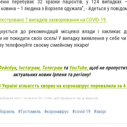
енні перебуває 32 зразки пацієнтів, у 124 випадках –
 новина – 1 людина з Ворзеля одужала", - йдеться у повідом
реєстровано 7 випадків захворювання на COVID-19.
днується до рекомендацій місцевої влади і закликає д
и не покидати своїх осель! У випадку виявлення у себе чи
зу телефонуйте своєму сімейному лікарю!
Фейсбук
,
Інстаграм,
Телеграм
та
YouTube,
щоб не пропустит
актуальних новин Ірпеня та регіону!
В Україні кількість хворих на коронавірус перевалила за 4
бхідний текст і натисніть Ctrl + Enter, щоб повідомити про це редакцію
Ворзель
#Гостомель
#коронавірус
#covid-19
#хворі