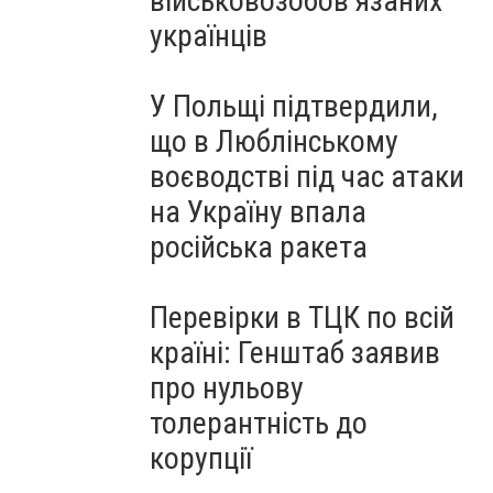
військовозобов’язаних
українців
У Польщі підтвердили,
що в Люблінському
воєводстві під час атаки
на Україну впала
російська ракета
Перевірки в ТЦК по всій
країні: Генштаб заявив
про нульову
толерантність до
корупції