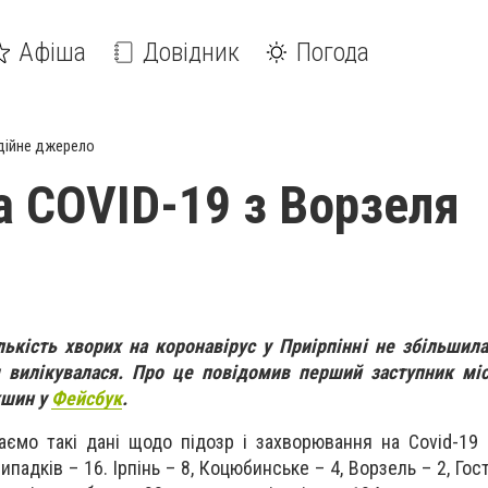
Афіша
Довідник
Погода
дійне джерело
а COVID-19 з Ворзеля
лькість хворих на коронавірус у Приірпінні не збільшила
 вилікувалася. Про це повідомив перший заступник міс
кшин у
Фейсбук
.
аємо такі дані щодо підозр і захворювання на Covid-19 
ипадків – 16. Ірпінь – 8, Коцюбинське – 4, Ворзель – 2, Гос