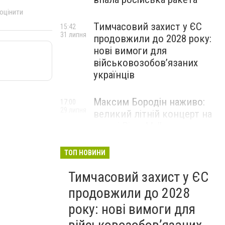
 оцінити
Тимчасовий захист у ЄС
15:42
31 липня
продовжили до 2028 року:
нові вимоги для
військовозобов’язаних
українців
Максим Бородін наживо:
17:00
29 липня
великий літній концерт на
терасі River Mall
НОВИНИ КОМПАНІЙ
ТОП НОВИНИ
Тимчасовий захист у ЄС
продовжили до 2028
року: нові вимоги для