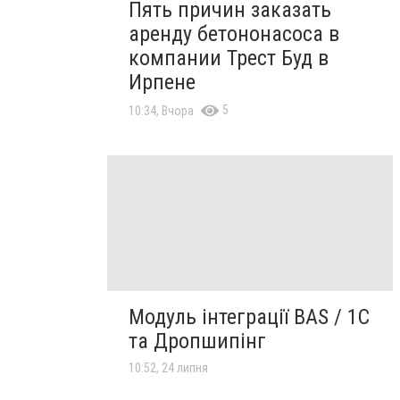
Пять причин заказать
аренду бетононасоса в
компании Трест Буд в
Ирпене
5
10:34, Вчора
Модуль інтеграції BAS / 1C
та Дропшипінг
10:52, 24 липня