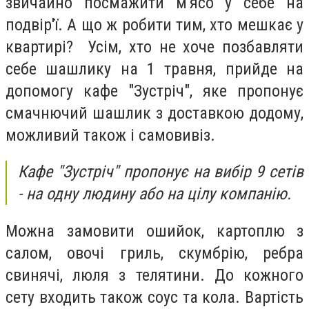
звичайно посмажити м'ясо у себе на
подвір'ї. А що ж робити тим, хто мешкає у
квартирі? Усім, хто не хоче позбавляти
себе шашлику на 1 травня, прийде на
допомогу кафе "Зустріч", яке пропонує
смачнючий шашлик з доставкою додому,
можливий також і самовивіз.
Кафе "Зустріч" пропонує на вибір 9 сетів
- на одну людину або на цілу компанію.
Можна замовити ошийок, картоплю з
салом, овочі гриль, скумбрію, ребра
свинячі, люля з телятини. До кожного
сету входить також соус та кола. Вартість