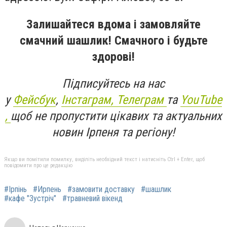
Залишайтеся вдома і замовляйте
смачний шашлик! Смачного і будьте
здорові!
Підписуйтесь на нас
у
Фейсбук
,
Інстаграм,
Телеграм
та
YouTube
,
щоб не пропустити цікавих та актуальних
новин Ірпеня та регіону!
Якщо ви помітили помилку, виділіть необхідний текст і натисніть Ctrl + Enter, щоб
повідомити про це редакцію
#Ірпінь
#Ирпень
#замовити доставку
#шашлик
#кафе "Зустріч"
#травневий вікенд