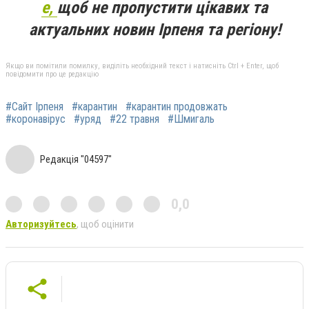
e,
щоб не пропустити цікавих та
актуальних новин Ірпеня та регіону!
Якщо ви помітили помилку, виділіть необхідний текст і натисніть Ctrl + Enter, щоб
повідомити про це редакцію
#Сайт Ірпеня
#карантин
#карантин продовжать
#коронавірус
#уряд
#22 травня
#Шмигаль
Редакція "04597"
0,0
Авторизуйтесь
, щоб оцінити