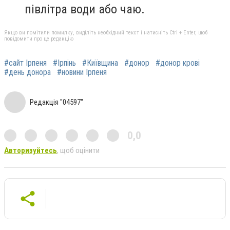
півлітра води або чаю.
Якщо ви помітили помилку, виділіть необхідний текст і натисніть Ctrl + Enter, щоб
повідомити про це редакцію
#сайт Ірпеня
#Ірпінь
#Київщина
#донор
#донор крові
#день донора
#новини Ірпеня
Редакція "04597"
0,0
Авторизуйтесь
, щоб оцінити