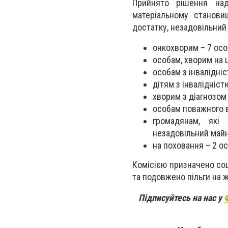
Прийнято рішення над
матеріальному станови
достатку, незадовільний 
онкохворим – 7 осо
особам, хворим на 
особам з інвалідніс
дітям з інвалідніст
хворим з діагнозом
особам поважного ві
громадянам, які
незадовільний майн
на поховання – 2 ос
Комісією призначено со
та подовжено пільги на 
Підписуйтесь на нас у