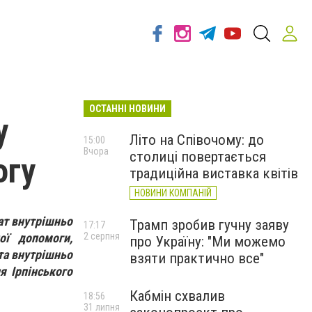
ОСТАННІ НОВИНИ
у
Літо на Співочому: до
15:00
Вчора
столиці повертається
огу
традиційна виставка квітів
НОВИНИ КОМПАНІЙ
лат внутрішньо
Трамп зробив гучну заяву
17:17
ої допомоги,
2 серпня
про Україну: "Ми можемо
та внутрішньо
взяти практично все"
я Ірпінського
Кабмін схвалив
18:56
31 липня