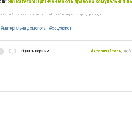
ож:
Які категорії ірпінчан мають право на комунальні піль
бхідний текст і натисніть Ctrl + Enter, щоб повідомити про це редакцію
#матеріальна домопога
#соцзахист
0,0
Оцініть першим
Авторизуйтесь
, щоб