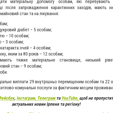
ати матеріальну допомогу особам, які перебувають
щі після запровадження карантинних заходів, мають ни
майновий стан та на лікування:
бам;
цукровий діабет – 5 особам;
тю – 10 особам;
ю – 3 особам;
 катаракта очей – 4 особам;
ку, яким за 80 років – 12 особам;
 мають тяжке матеріальне становище, низький ріве
овий стан – 9 особам;
оби.
ціальні виплати 29 внутрішньо переміщеним особам та 22 
житлово-комунальні послуги за фактичним місцем проживан
Фейсбук
,
Інстаграм,
Телеграм
та
YouTube,
щоб не пропустит
актуальних новин Ірпеня та регіону!