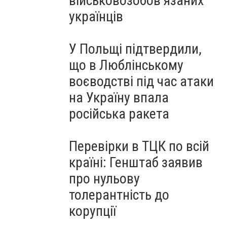
військовозобов’язаних
українців
У Польщі підтвердили,
що в Люблінському
воєводстві під час атаки
на Україну впала
російська ракета
Перевірки в ТЦК по всій
країні: Генштаб заявив
про нульову
толерантність до
корупції