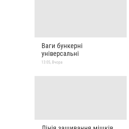
Ваги бункерні
універсальні
13:05, Вчора
Лінія зашивання мішків