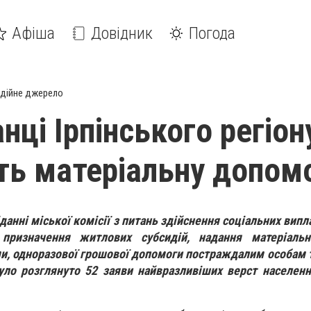
Афіша
Довідник
Погода
дійне джерело
нці Ірпінського регіон
ь матеріальну допом
іданні міської комісії з питань здійснення соціальних вип
призначення житлових субсидій, надання матеріальн
ми, одноразової грошової допомоги постраждалим особам 
ло розглянуто 52 заяви найвразливіших верст населенн