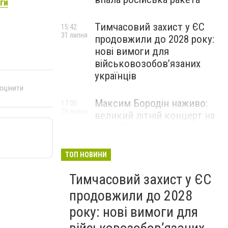
ги
Тимчасовий захист у ЄС
15:42
31 липня
продовжили до 2028 року:
нові вимоги для
військовозобов’язаних
українців
 оцінити
Максим Бородін наживо:
17:00
29 липня
великий літній концерт на
терасі River Mall
НОВИНИ КОМПАНІЙ
ТОП НОВИНИ
Тимчасовий захист у ЄС
продовжили до 2028
року: нові вимоги для