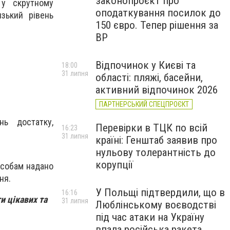
законопроєкт про
 у скрутному
оподаткування посилок до
зький рівень
150 євро. Тепер рішення за
ВР
Відпочинок у Києві та
18:00
31 липня
області: пляжі, басейни,
активний відпочинок 2026
ПАРТНЕРСЬКИЙ СПЕЦПРОЄКТ
нь достатку,
Перевірки в ТЦК по всій
16:23
31 липня
країні: Генштаб заявив про
нульову толерантність до
корупції
особам надано
ня.
У Польщі підтвердили, що в
16:16
и цікавих та
31 липня
Люблінському воєводстві
під час атаки на Україну
впала російська ракета