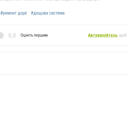
#ремонт доріг
#дощова система
0,0
Оцініть першим
Авторизуйтесь
, щоб