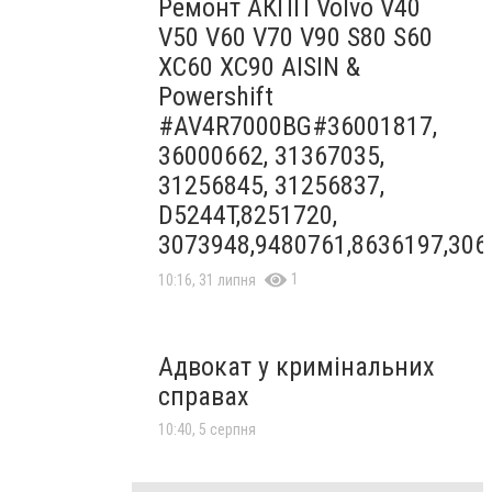
Ремонт АКПП Volvo V40
V50 V60 V70 V90 S80 S60
XC60 XC90 AISIN &
Powershift
#AV4R7000BG#36001817,
36000662, 31367035,
31256845, 31256837,
D5244T,8251720,
3073948,9480761,8636197,306
1
10:16, 31 липня
Адвокат у кримінальних
справах
10:40, 5 серпня