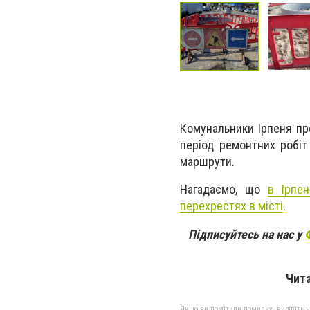
Комунальники Ірпеня пр
період ремонтних робіт
маршрути.
Нагадаємо, що
в Ірпе
перехрестях в місті
.
Підписуйтесь на нас у
Чит
Якщо ви помітили помилку, виділіть нео