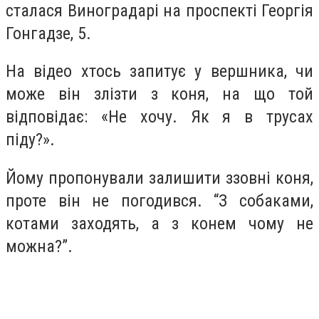
сталася Виноградарі на проспекті Георгія
Гонгадзе, 5.
На відео хтось запитує у вершника, чи
може він злізти з коня, на що той
відповідає: «Не хочу. Як я в трусах
піду?».
Йому пропонували залишити ззовні коня,
проте він не погодився. “З собаками,
котами заходять, а з конем чому не
можна?”.