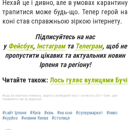
Нехай це і дивно, але в умовах карантину
трапитися може будь-що. Тепер герой на
коні став справжньою зіркою інтернету.
Підписуйтесь на нас
у
Фейсбук
,
Інстаграм
та
Телеграм
, щоб не
пропустити цікавих та актуальних новин
Ірпеня та регіону!
Читайте також:
Лось гуляє вулицями Бучі
Якщо ви помітили помилку, виділіть необхідний текст і натисніть Ctrl + Enter, щоб
повідомити про це редакцію
#сайт Ірпеня
#Київ
#кінь
#на коні
#супермаркет
#пиво
#курйоз
#новини Києва
#столиця