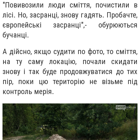
"Повивозили люди сміття, почистили в
лісі. Но, засранці, знову гадять. Пробачте,
європейські засранці",- обурюються
бучанці.
А дійсно, якщо судити по фото, то сміття,
на ту саму локацію, почали скидати
знову і так буде продовжуватися до тих
пір, поки цю територію не візьме під
контроль мерія.