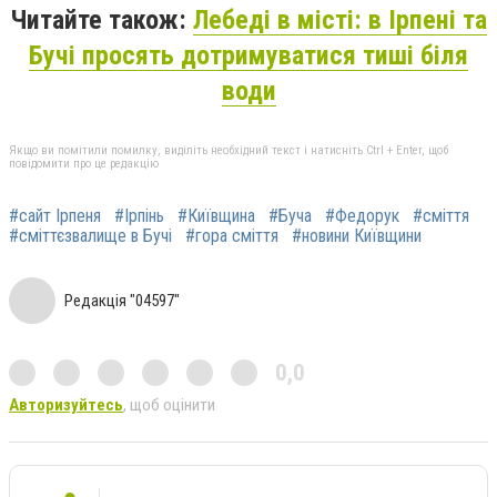
Читайте також:
Лебеді в місті: в Ірпені та
Бучі просять дотримуватися тиші біля
води
Якщо ви помітили помилку, виділіть необхідний текст і натисніть Ctrl + Enter, щоб
повідомити про це редакцію
#сайт Ірпеня
#Ірпінь
#Київщина
#Буча
#Федорук
#сміття
#сміттєзвалище в Бучі
#гора сміття
#новини Київщини
Редакція "04597"
0,0
Авторизуйтесь
, щоб оцінити