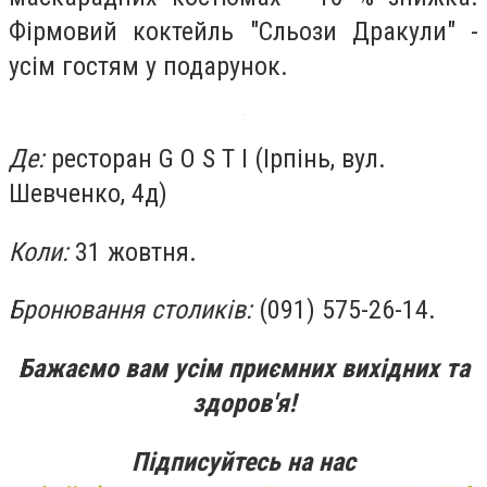
Фірмовий коктейль "Сльози Дракули" -
усім гостям у подарунок.
Де:
ресторан G O S T I (Ірпінь, вул.
Шевченко, 4д)
Коли:
31 жовтня.
Бронювання столиків:
(091) 575-26-14.
Бажаємо вам усім приємних вихідних та
здоров'я!
Підписуйтесь на нас