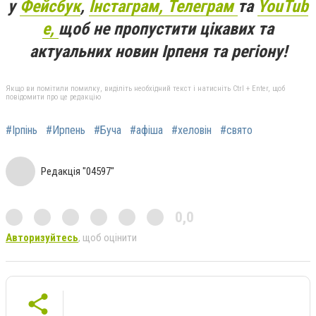
у
Фейсбук
,
Інстаграм,
Телеграм
та
YouTub
e,
щоб не пропустити цікавих та
актуальних новин Ірпеня та регіону!
Якщо ви помітили помилку, виділіть необхідний текст і натисніть Ctrl + Enter, щоб
повідомити про це редакцію
#Ірпінь
#Ирпень
#Буча
#афіша
#хеловін
#свято
Редакція "04597"
0,0
Авторизуйтесь
, щоб оцінити