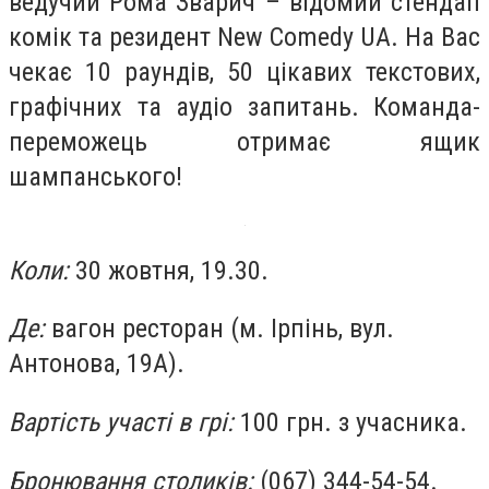
ведучий Рома Зварич – відомий стендап
комік та резидент New Comedy UA. На Вас
чекає 10 раундів, 50 цікавих текстових,
графічних та аудіо запитань. Команда-
переможець отримає ящик
шампанського!
Коли:
30 жовтня, 19.30.
Де:
вагон ресторан (м. Ірпінь, вул.
Антонова, 19А).
Вартість участі в грі:
100 грн. з учасника.
Бронювання столиків:
(067) 344-54-54.