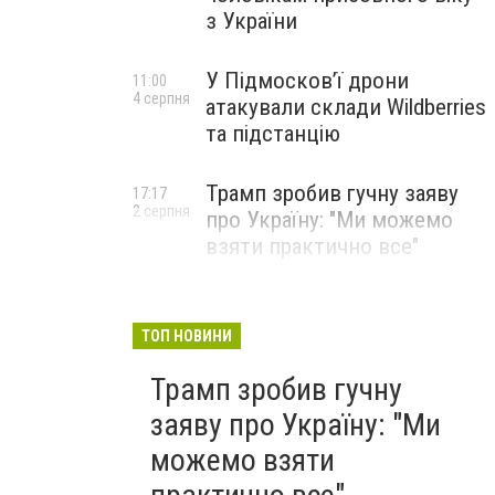
з України
У Підмосков’ї дрони
11:00
4 серпня
атакували склади Wildberries
та підстанцію
Трамп зробив гучну заяву
17:17
2 серпня
про Україну: "Ми можемо
взяти практично все"
ТОП НОВИНИ
Трамп зробив гучну
заяву про Україну: "Ми
можемо взяти