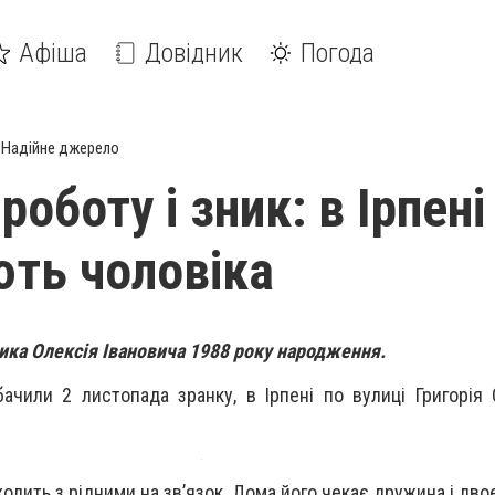
Афіша
Довідник
Погода
Надійне джерело
роботу і зник: в Ірпені
ть чоловіка
ика Олексія Івановича 1988 року народження.
бачили 2 листопада зранку, в Ірпені по вулиці Григорія
ходить з рідними на зв’язок. Дома його чекає дружина і дво