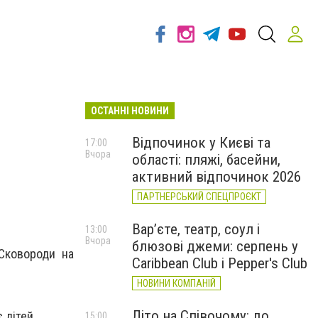
ОСТАННІ НОВИНИ
Відпочинок у Києві та
17:00
Вчора
області: пляжі, басейни,
активний відпочинок 2026
ПАРТНЕРСЬКИЙ СПЕЦПРОЄКТ
Вар’єте, театр, соул і
13:00
Вчора
блюзові джеми: серпень у
 Сковороди на
Caribbean Club і Pepper's Club
НОВИНИ КОМПАНІЙ
Літо на Співочому: до
є дітей.
15:00