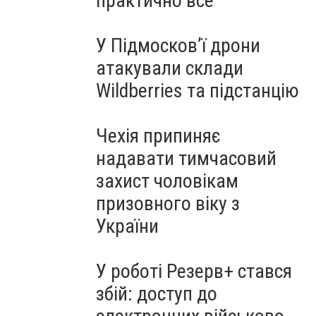
практично все"
У Підмосков’ї дрони
атакували склади
Wildberries та підстанцію
Чехія припиняє
надавати тимчасовий
захист чоловікам
призовного віку з
України
У роботі Резерв+ стався
збій: доступ до