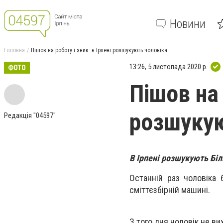
Новини
Головна
Пішов на роботу і зник: в Ірпені розшукують чоловіка
13:26, 5 листопада 2020 р.
ФОТО
Пішов на 
розшукую
Редакція "04597"
В Ірпені розшукують Біл
Останній раз чоловіка 
сміттєзбірній машині.
З того дня чоловік не ви