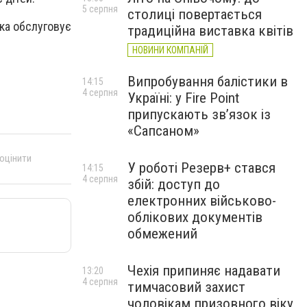
5 серпня
столиці повертається
ка обслуговує
традиційна виставка квітів
НОВИНИ КОМПАНІЙ
Випробування балістики в
14:15
4 серпня
Україні: у Fire Point
припускають зв’язок із
«Сапсаном»
 оцінити
У роботі Резерв+ стався
14:15
4 серпня
збій: доступ до
електронних військово-
облікових документів
обмежений
Чехія припиняє надавати
13:20
4 серпня
тимчасовий захист
чоловікам призовного віку