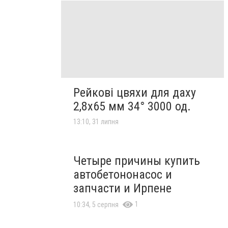
Рейкові цвяхи для даху
2,8х65 мм 34° 3000 од.
13:10, 31 липня
Четыре причины купить
автобетононасос и
запчасти и Ирпене
1
10:34, 5 серпня