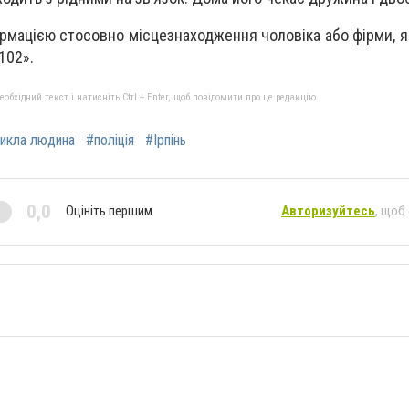
рмацією стосовно місцезнаходження чоловіка або фірми, я
102».
бхідний текст і натисніть Ctrl + Enter, щоб повідомити про це редакцію
икла людина
#поліція
#Ірпінь
0,0
Оцініть першим
Авторизуйтесь
, щоб