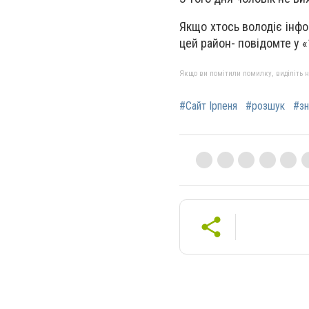
Якщо хтось володіє інфо
цей район- повідомте у «
Якщо ви помітили помилку, виділіть нео
#Сайт Ірпеня
#розшук
#зн