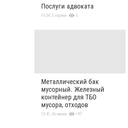
Послуги адвоката
2
10:34, 5 серпня
Металлический бак
мусорный. Железный
контейнер для ТБО
мусора, отходов
147
12:41, 26 липня