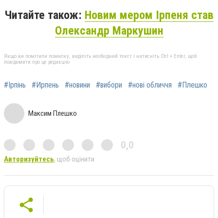
Читайте також:
Новим мером Ірпеня став
Олександр Маркушин
Якщо ви помітили помилку, виділіть необхідний текст і натисніть Ctrl + Enter, щоб
повідомити про це редакцію
#Ірпінь
#Ирпень
#новини
#вибори
#нові обличчя
#Плешко
Максим Плешко
0,0
Авторизуйтесь
, щоб оцінити