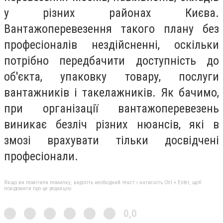
у різних районах Києва.
Вантажоперевезення такого плану без
професіоналів нездійсненні, оскільки
потрібно передбачити доступність до
об'єкта, упаковку товару, послуги
вантажників і такелажників. Як бачимо,
при організації вантажоперевезень
виникає безліч різних нюансів, які в
змозі врахувати тільки досвідчені
професіонали.
Якщо ви помітили помилку, виділіть необхідний текст і натисніть Ctrl + Enter, щоб
повідомити про це редакцію
0,0