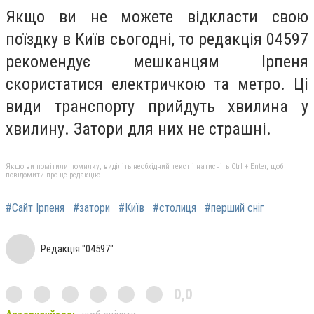
Якщо ви не можете відкласти свою
поїздку в Київ сьогодні, то редакція 04597
рекомендує мешканцям Ірпеня
скористатися електричкою та метро. Ці
види транспорту прийдуть хвилина у
хвилину. Затори для них не страшні.
Якщо ви помітили помилку, виділіть необхідний текст і натисніть Ctrl + Enter, щоб
повідомити про це редакцію
#Сайт Ірпеня
#затори
#Київ
#столиця
#перший сніг
Редакція "04597"
0,0