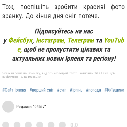
Тож, поспішіть зробити красиві фото
зранку. До кінця дня сніг потече.
Підписуйтесь на нас
у
Фейсбук
,
Інстаграм,
Телеграм
та
YouTub
e,
щоб не пропустити цікавих та
актуальних новин Ірпеня та регіону!
Якщо ви помітили помилку, виділіть необхідний текст і натисніть Ctrl + Enter, щоб
повідомити про це редакцію
#Сайт Ірпеня
#перший сніг
#сніг
#Ірпінь
#погода
#Київщина
Редакція "04597"
0,0