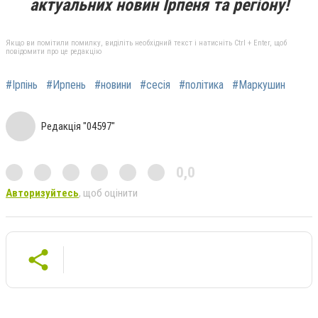
актуальних новин Ірпеня та регіону!
Якщо ви помітили помилку, виділіть необхідний текст і натисніть Ctrl + Enter, щоб
повідомити про це редакцію
#Ірпінь
#Ирпень
#новини
#сесія
#політика
#Маркушин
Редакція "04597"
0,0
Авторизуйтесь
, щоб оцінити