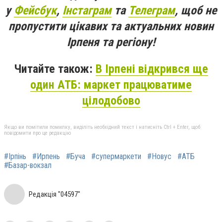
у
Фейсбук
,
Інстаграм
та
Телеграм
, щоб не
пропустити цікавих та актуальних новин
Ірпеня та регіону!
Читайте також:
В Ірпені відкрився ще
один АТБ: маркет працюватиме
цілодобово
Якщо ви помітили помилку, виділіть необхідний текст і натисніть Ctrl + Enter, щоб
повідомити про це редакцію
#Ірпінь
#Ирпень
#Буча
#супермаркети
#Новус
#АТБ
#Базар-вокзал
Редакція "04597"