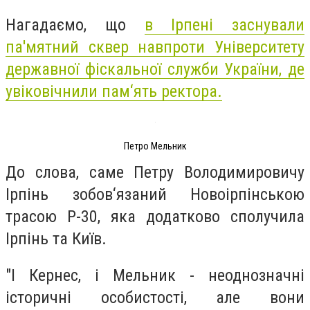
Нагадаємо, що
в Ірпені заснували
па'мятний сквер навпроти Університету
державної фіскальної служби України, де
увіковічнили пам‘ять ректора.
Петро Мельник
До слова, саме Петру Володимировичу
Ірпінь
зобов‘язаний Новоірпінською
трасою Р-30, яка додатково сполучила
Ірпінь та Київ.
"І Кернес, і Мельник - неоднозначні
історичні особистості, але вони