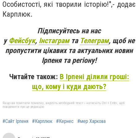
Особистості, які творили історію!",- додає
Карплюк.
Підписуйтесь на нас
у
Фейсбук
,
Інстаграм
та
Телеграм
, щоб не
пропустити цікавих та актуальних новин
Ірпеня та регіону!
Читайте також:
В Ірпені ділили гроші:
що, кому і куди дають?
Якщо ви помітили помилку, виділіть необхідний текст і натисніть Ctrl + Enter, щоб
повідомити про це редакцію
#Сайт Ірпеня
#Карплюк
#Кернес
#мер Харкова