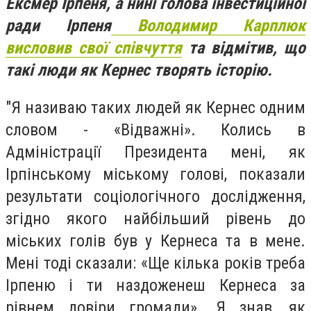
Ексмер Ірпеня, а нині голова інвестиційної
ради Ірпеня
Володимир Карплюк
висловив свої співчуття
та відмітив, що
такі люди як Кернес творять історію.
"Я називаю таких людей як Кернес одним
словом - «Відважні». Колись в
Адміністрації Президента мені, як
Ірпінському міському голові, показали
результати соціологічного дослідження,
згідно якого найбільший рівень до
міських голів був у Кернеса та в мене.
Мені тоді сказали: «Ще кілька років треба
Ірпеню і ти наздоженеш Кернеса за
рівнем довіри громади». Я знав, як