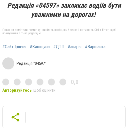
Редакція «04597» закликає водіїв бути
уважними на дорогах!
Якщо ви помітили помилку, виділіть необхідний текст і натисніть Ctrl + Enter, щоб
повідомити про це редакцію
#Сайт Ірпеня
#Київщина
#ДТП
#аварія
#Варшавка
Редакція "04597"
0,0
Авторизуйтесь
, щоб оцінити