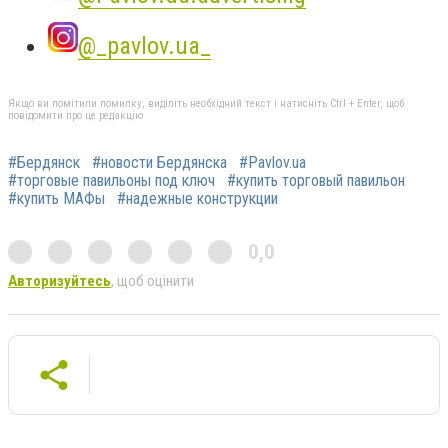
@_pavlov.ua_
Якщо ви помітили помилку, виділіть необхідний текст і натисніть Ctrl + Enter, щоб
повідомити про це редакцію
#Бердянск
#новости Бердянска
#Pavlov.ua
#торговые павильоны под ключ
#купить торговый павильон
#купить МАФы
#надежные конструкции
0,0
Авторизуйтесь
, щоб оцінити