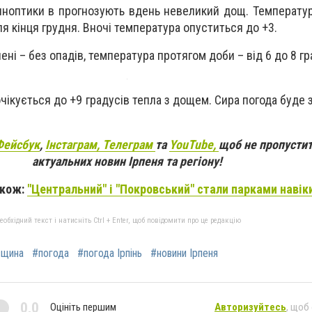
синоптики в прогнозують вдень невеликий дощ. Температур
ля кінця грудня. Вночі температура опуститься до +3.
пені
– без опадів, температура протягом доби – від 6 до 8 гр
 очікується до +9 градусів тепла з дощем. Сира погода буде 
Фейсбук
,
Інстаграм,
Телеграм
та
YouTube,
щоб не пропустит
актуальних новин Ірпеня та регіону!
акож:
"Центральний" і "Покровський" стали парками навік
бхідний текст і натисніть Ctrl + Enter, щоб повідомити про це редакцію
вщина
#погода
#погода Ірпінь
#новини Ірпеня
0,0
Оцініть першим
Авторизуйтесь
, щоб