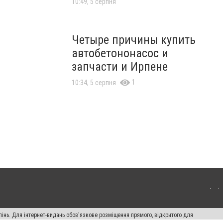
10:49, 5 серпня
Четыре причины купить
автобетононасос и
запчасти и Ирпене
1
10:34, 5 серпня
пінь. Для інтернет-видань обов'язкове розміщення прямого, відкритого для