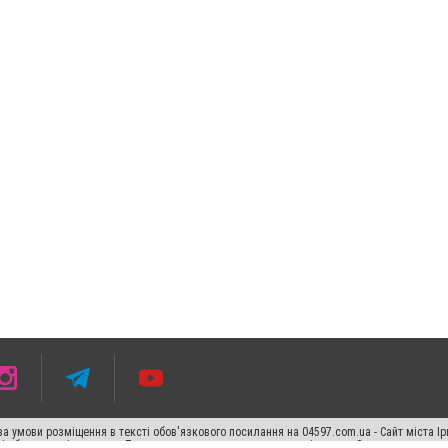
 умови розміщення в тексті обов'язкового посилання на 04597.com.ua - Сайт міста Ір
сті або в якості джерела. Порушення виняткових прав переслідується Законом.