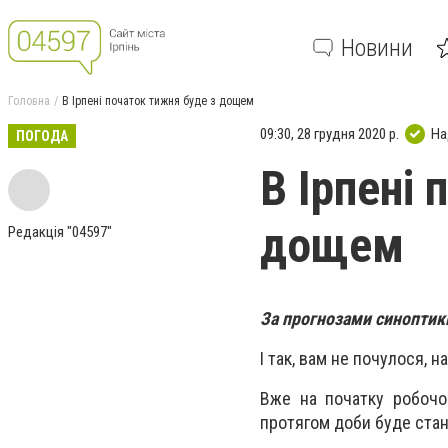
Новини
Головна
В Ірпені початок тижня буде з дощем
09:30, 28 грудня 2020 р.
На
ПОГОДА
В Ірпені 
дощем
Редакція "04597"
За прогнозами синоптиків
І так, вам не почулося, 
Вже на початку робочог
протягом доби буде стан