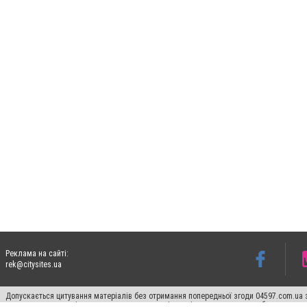
Реклама на сайті:
rek@citysites.ua
Допускається цитування матеріалів без отримання попередньої згоди 04597.com.ua за
пошукових систем гіперпосилання на цитовані статті не нижче другого абзацу в тек