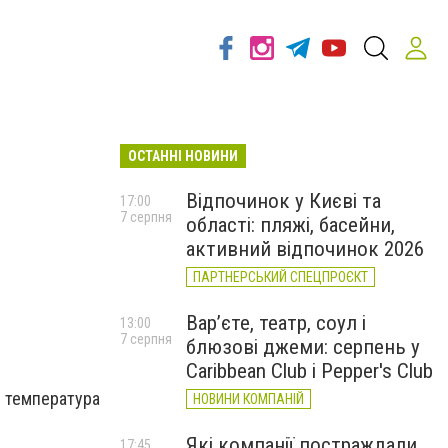
ОСТАННІ НОВИНИ
Відпочинок у Києві та
17:00
7 серпня
області: пляжі, басейни,
активний відпочинок 2026
ПАРТНЕРСЬКИЙ СПЕЦПРОЄКТ
Вар’єте, театр, соул і
13:00
7 серпня
блюзові джеми: серпень у
Caribbean Club і Pepper's Club
, температура
НОВИНИ КОМПАНІЙ
Які компанії постраждали
17:45