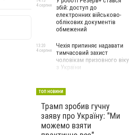
У роботі Резерв+ стався
14:15
4 серпня
збій: доступ до
електронних військово-
облікових документів
обмежений
Чехія припиняє надавати
13:20
4 серпня
тимчасовий захист
чоловікам призовного віку
з України
ТОП НОВИНИ
Трамп зробив гучну
заяву про Україну: "Ми
можемо взяти