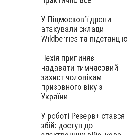
практично все"
У Підмосков’ї дрони
атакували склади
Wildberries та підстанцію
Чехія припиняє
надавати тимчасовий
захист чоловікам
призовного віку з
України
У роботі Резерв+ стався
збій: доступ до