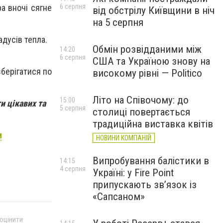
а вночі сягне
6 серпня
від обстрілу Київщини в ніч
на 5 серпня
адусів тепла.
Обмін розвідданими між
14:20
6 серпня
США та Україною знову на
зберігатися по
високому рівні — Politico
Літо на Співочому: до
15:00
и цікавих та
5 серпня
столиці повертається
традиційна виставка квітів
и
НОВИНИ КОМПАНІЙ
Випробування балістики в
14:15
4 серпня
Україні: у Fire Point
припускають зв’язок із
«Сапсаном»
 оцінити