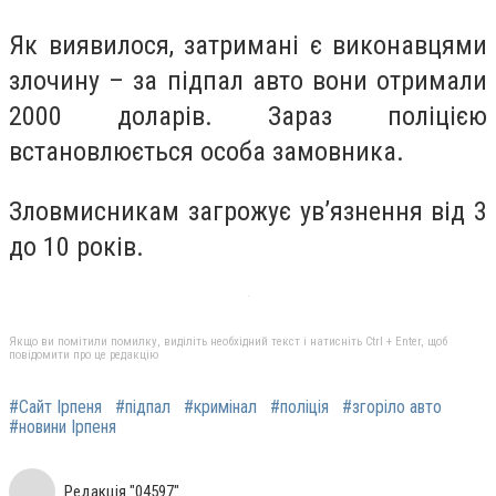
Як виявилося, затримані є виконавцями
злочину – за підпал авто вони отримали
2000 доларів. Зараз поліцією
встановлюється особа замовника.
Зловмисникам загрожує ув’язнення від 3
до 10 років.
Якщо ви помітили помилку, виділіть необхідний текст і натисніть Ctrl + Enter, щоб
повідомити про це редакцію
#Сайт Ірпеня
#підпал
#кримінал
#поліція
#згоріло авто
#новини Ірпеня
Редакція "04597"