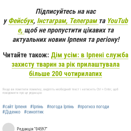
Підписуйтесь на нас
у
Фейсбук
,
Інстаграм,
Телеграм
та
YouTub
e,
щоб не пропустити цікавих та
актуальних новин Ірпеня та регіону!
Читайте також:
Дім усім: в Ірпені служба
захисту тварин за рік прилаштувала
більше 200 чотирилапих
Якщо ви помітили помилку, виділіть необхідний текст і натисніть Ctrl + Enter, щоб
повідомити про це редакцію
#сайт Ірпеня
#Ірпінь
#погода Ірпінь
#прогноз погоди
#Діденко
#синоптик
Редакція "04597"