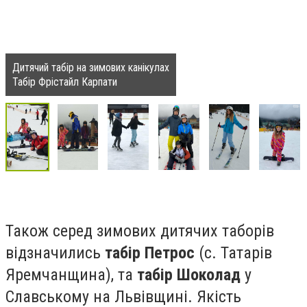
Дитячий табір на зимових канікулах
Табір Фрістайл Карпати
Також серед зимових дитячих таборів
відзначились
табір Петрос
(с. Татарів
Яремчанщина), та
табір Шоколад
у
Славському на Львівщині. Якість