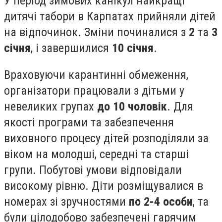
У період зимових канікул найкращі
дитячі табори в Карпатах прийняли дітей
на відпочинок. Зміни починалися з
2
та
3
січня
, і завершилися
10 січня
.
Враховуючи карантинні обмеження,
організатори працювали з дітьми у
невеликих групах
до 10 чоловік
. Для
якості програми та забезпечення
виховного процесу дітей розподіляли за
віком на молодші, середні та старші
групи. Побутові умови відповідали
високому рівню. Діти розміщувалися в
номерах зі зручностями
по 2-4 особи
, та
були цілодобово забезпечені гарячим