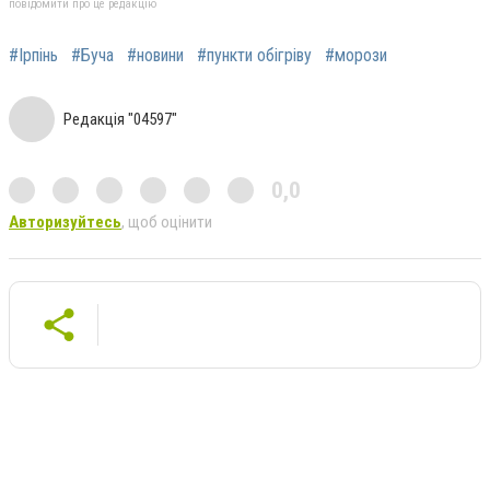
повідомити про це редакцію
#Ірпінь
#Буча
#новини
#пункти обігріву
#морози
Редакція "04597"
0,0
Авторизуйтесь
, щоб оцінити