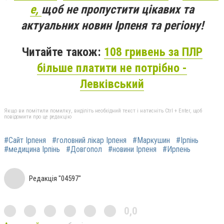
e,
щоб не пропустити цікавих та
актуальних новин Ірпеня та регіону!
Читайте також:
108 гривень за ПЛР
більше платити не потрібно -
Левківський
Якщо ви помітили помилку, виділіть необхідний текст і натисніть Ctrl + Enter, щоб
повідомити про це редакцію
#Сайт Ірпеня
#головний лікар Ірпеня
#Маркушин
#Ірпінь
#медицина Ірпінь
#Довгопол
#новини Ірпеня
#Ирпень
Редакція "04597"
0,0