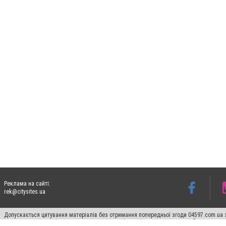
Реклама на сайті:
rek@citysites.ua
Допускається цитування матеріалів без отримання попередньої згоди 04597.com.ua за
пошукових систем гіперпосилання на цитовані статті не нижче другого абзацу в тек