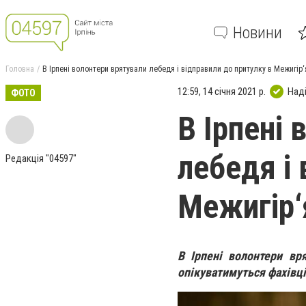
Новини
Головна
В Ірпені волонтери врятували лебедя і відправили до притулку в Межигір‘
12:59, 14 січня 2021 р.
Над
ФОТО
В Ірпені
лебедя і 
Редакція "04597"
Межигір‘
В Ірпені волонтери вр
опікуватимуться фахівці