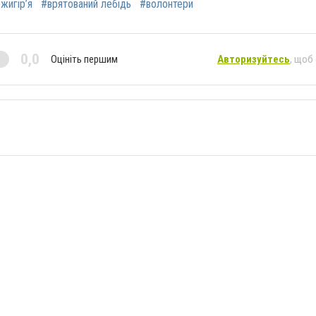
жигір’я
#врятований лебідь
#волонтери
0,0
Оцініть першим
Авторизуйтесь
, щоб