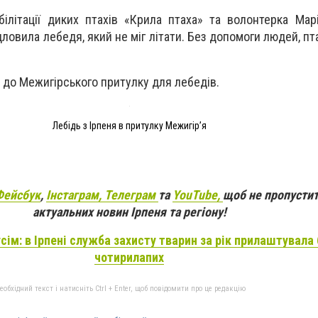
ілітації диких птахів «Крила птаха» та волонтерка Ма
дловила лебедя, який не міг літати. Без допомоги людей, пт
 до Межигірського притулку для лебедів.
Лебідь з Ірпеня в притулку Межигір’я
Фейсбук
,
Інстаграм,
Телеграм
та
YouTube,
щоб не пропустит
актуальних новин Ірпеня та регіону!
сім: в Ірпені служба захисту тварин за рік прилаштувала
чотирилапих
бхідний текст і натисніть Ctrl + Enter, щоб повідомити про це редакцію