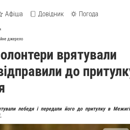
Афіша
Довідник
Погода
я
ійне джерело
 волонтери врятували
відправили до притулк
я
ятували лебедя і передали його до притулку в Межигі
.