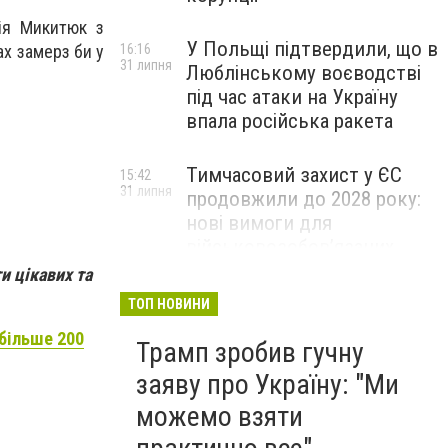
рія Микитюк з
У Польщі підтвердили, що в
ах замерз би у
16:16
31 липня
Люблінському воєводстві
під час атаки на Україну
впала російська ракета
Тимчасовий захист у ЄС
15:42
31 липня
продовжили до 2028 року:
нові вимоги для
військовозобов’язаних
українців
и цікавих та
ТОП НОВИНИ
 більше 200
Трамп зробив гучну
заяву про Україну: "Ми
можемо взяти