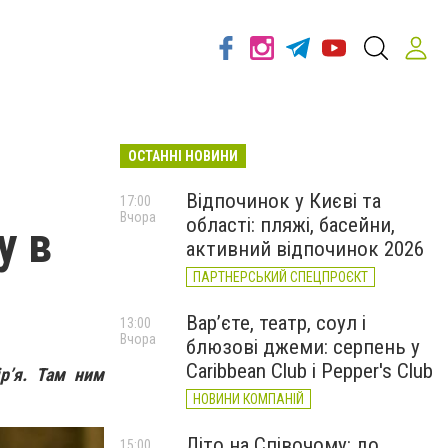
ОСТАННІ НОВИНИ
Відпочинок у Києві та
17:00
Вчора
області: пляжі, басейни,
у в
активний відпочинок 2026
ПАРТНЕРСЬКИЙ СПЕЦПРОЄКТ
Вар’єте, театр, соул і
13:00
Вчора
блюзові джеми: серпень у
Caribbean Club і Pepper's Club
р’я. Там ним
НОВИНИ КОМПАНІЙ
Літо на Співочому: до
15:00