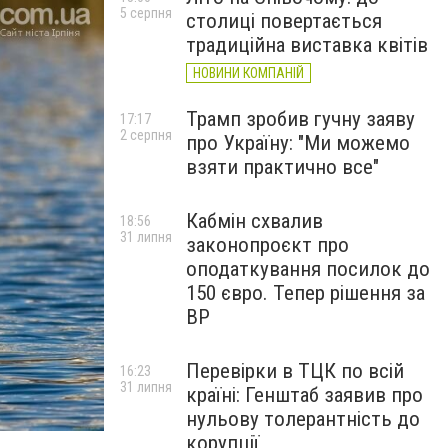
5 серпня
столиці повертається
традиційна виставка квітів
НОВИНИ КОМПАНІЙ
Трамп зробив гучну заяву
17:17
2 серпня
про Україну: "Ми можемо
взяти практично все"
Кабмін схвалив
18:56
31 липня
законопроєкт про
оподаткування посилок до
150 євро. Тепер рішення за
ВР
Перевірки в ТЦК по всій
16:23
31 липня
країні: Генштаб заявив про
нульову толерантність до
корупції