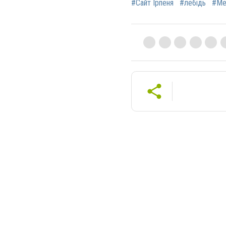
#Сайт Ірпеня
#лебідь
#Ме