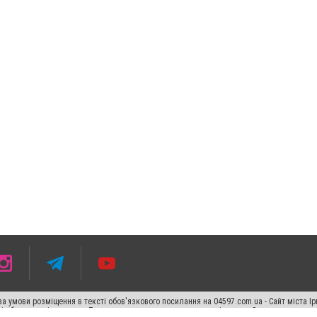
 умови розміщення в тексті обов'язкового посилання на 04597.com.ua - Сайт міста Ір
сті або в якості джерела. Порушення виняткових прав переслідується Законом.