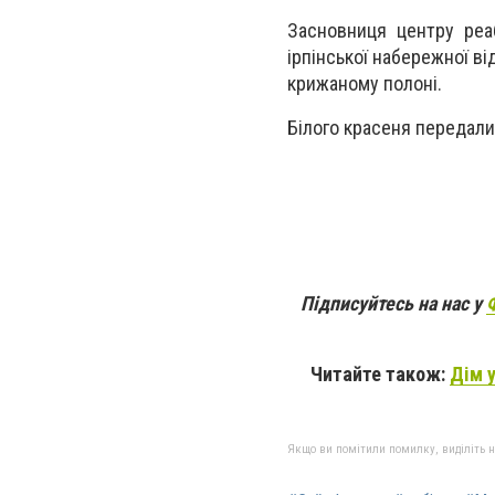
Засновниця центру реаб
ірпінської набережної ві
крижаному полоні.
Білого красеня передали
Підписуйтесь на нас у
Читайте також:
Дім у
Якщо ви помітили помилку, виділіть нео