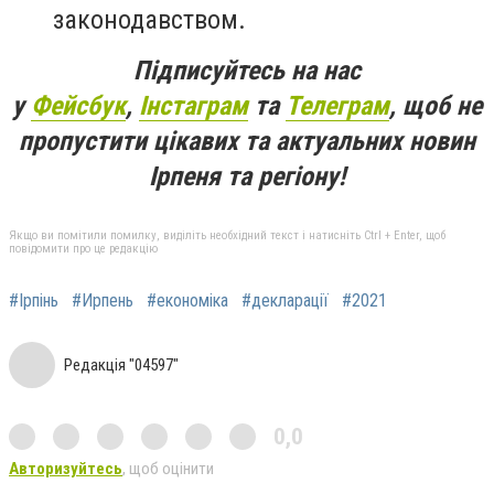
законодавством.
Підписуйтесь на нас
у
Фейсбук
,
Інстаграм
та
Телеграм
, щоб не
пропустити цікавих та актуальних новин
Ірпеня та регіону!
Якщо ви помітили помилку, виділіть необхідний текст і натисніть Ctrl + Enter, щоб
повідомити про це редакцію
#Ірпінь
#Ирпень
#економіка
#декларації
#2021
Редакція "04597"
0,0
Авторизуйтесь
, щоб оцінити