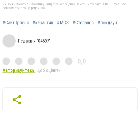
Якщо ви помітили помилку, виділіть необхідний текст і натисніть Ctrl + Enter, щоб
повідомити про це редакцію
#Сайт Ірпеня
#карантин
#МОЗ
#Степанов
#локдаун
Редакція "04597"
0,0
Авторизуйтесь
, щоб оцінити