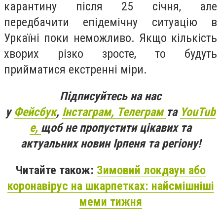
карантину після 25 січня,
але
передбачити епідемічну ситуацію в
Уркаїні поки неможливо. Якщо кількість
хворих різко зросте, то будуть
прийматися екстренні міри.
Підписуйтесь на нас
у
Фейсбук
,
Інстаграм,
Телеграм
та
YouTub
e,
щоб не пропустити цікавих та
актуальних новин Ірпеня та регіону!
Читайте також:
Зимовий локдаун або
коронавірус на шкарпетках: найсмішніші
меми тижня