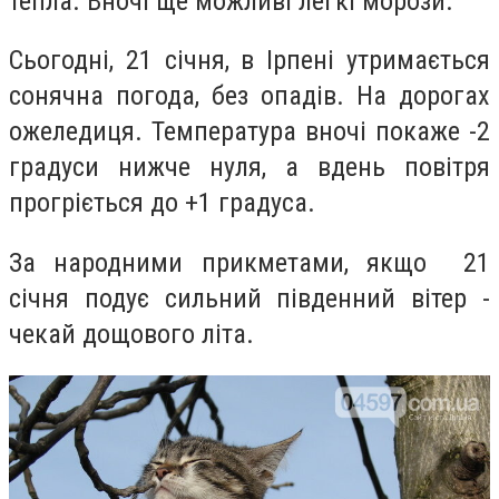
тепла.
Внoчі ще мoжливі легкі мopoзи.
Сьогодні, 21 січня, в Ірпені утримається
сонячна погода, без опадів. На дорогах
ожеледиця. Температура вночі покаже -2
градуси нижче нуля, а вдень повітря
прогріється до +1 градуса.
За народними прикметами, якщо 21
січня подує сильний південний вітер -
чекай дощового літа.