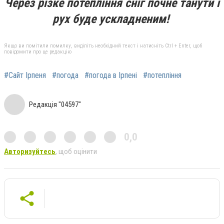
Через різке потепління сніг почне танути і
рух буде ускладненим!
Якщо ви помітили помилку, виділіть необхідний текст і натисніть Ctrl + Enter, щоб
повідомити про це редакцію
#Сайт Ірпеня
#погода
#погода в Ірпені
#потепління
Редакція "04597"
0,0
Авторизуйтесь
, щоб оцінити