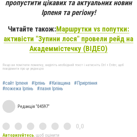
пропустити цікавих та актуальних новин
Ірпеня та регіону!
Читайте також:
Маршрутки vs попутки:
активісти "Зупини лося" провели рейд на
Академмістечку (ВІДЕО)
Якщо ви помітили помилку, виділіть необхідний текст і натисніть Ctrl + Enter, щоб
повідомити про це редакцію
#сайт Ірпеня
#Ірпінь
#Київщина
#Приірпіння
#пожежа Ірпінь
#лазня Ірпінь
Редакція "04597"
0,0
Авторизуйтесь
, щоб оцінити