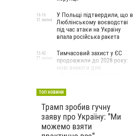
У Польщі підтвердили, що в
16:16
31 липня
Люблінському воєводстві
під час атаки на Україну
впала російська ракета
Тимчасовий захист у ЄС
15:42
31 липня
продовжили до 2028 року:
нові вимоги для
військовозобов’язаних
українців
ТОП НОВИНИ
Трамп зробив гучну
заяву про Україну: "Ми
можемо взяти