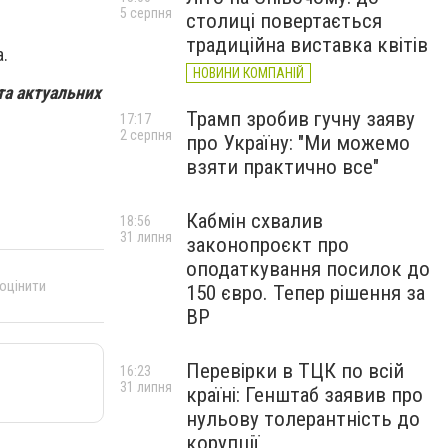
5 серпня
столиці повертається
традиційна виставка квітів
а.
НОВИНИ КОМПАНІЙ
та актуальних
Трамп зробив гучну заяву
17:17
2 серпня
про Україну: "Ми можемо
взяти практично все"
Кабмін схвалив
18:56
31 липня
законопроєкт про
оподаткування посилок до
 оцінити
150 євро. Тепер рішення за
ВР
Перевірки в ТЦК по всій
16:23
31 липня
країні: Генштаб заявив про
нульову толерантність до
корупції