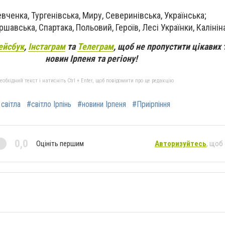
вченка, Тургенівська, Миру, Северинівська, Українська;
ршавська, Спартака, Польовий, Героїв, Лесі Українки, Калінін
ейсбук
,
Інстаграм
та
Телеграм
, щоб не пропустити цікавих 
новин Ірпеня та регіону!
бхідний текст і натисніть Ctrl + Enter, щоб повідомити про це редакцію
світла
#світло Ірпінь
#новини Ірпеня
#Приірпіння
0,0
Оцініть першим
Авторизуйтесь
, щоб