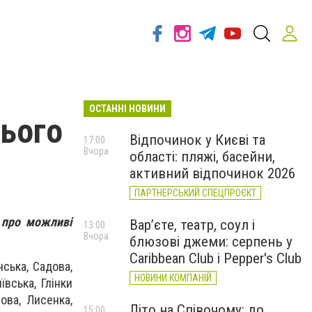
ОСТАННІ НОВИНИ
цього
Відпочинок у Києві та
17:00
Вчора
області: пляжі, басейни,
активний відпочинок 2026
ПАРТНЕРСЬКИЙ СПЕЦПРОЄКТ
 про можливі
Вар’єте, театр, соул і
13:00
Вчора
блюзові джеми: серпень у
Caribbean Club і Pepper's Club
нська, Садова,
НОВИНИ КОМПАНІЙ
ївська, Глінки
сова, Лисенка,
Літо на Співочому: до
15:00