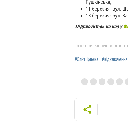
Пушкінська;
11 березня- вул.
Ше
13 березня- вул.
Ва
Підписуйтесь на нас у
Ф
Якщо ви помітили помилку, виділіть нео
#Сайт Ірпеня
#відключення 