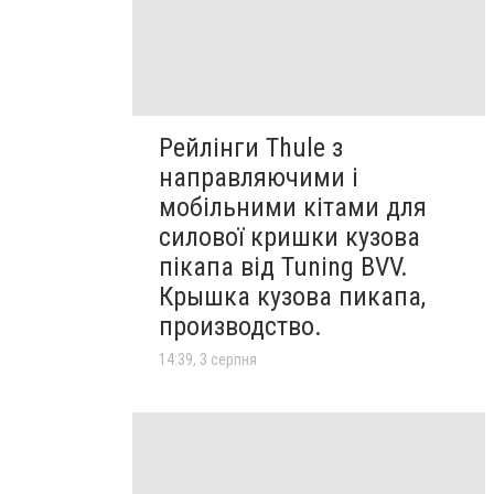
Рейлінги Thule з
направляючими і
мобільними кітами для
силової кришки кузова
пікапа від Tuning BVV.
Крышка кузова пикапа,
производство.
14:39, 3 серпня