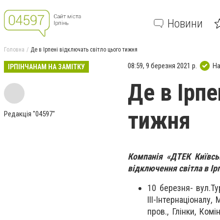
Новини
Головна
Де в Ірпені відключать світло цього тижня
08:59, 9 березня 2021 р.
На
ІРПІНЧАНАМ НА ЗАМІТКУ
Де в Ірпе
тижня
Редакція "04597"
Компанія «ДТЕК Київсь
відключення світла в Ір
10 березня- вул.
Ту
ІІІ-Інтернаціоналу
пров., Глінки, Ком