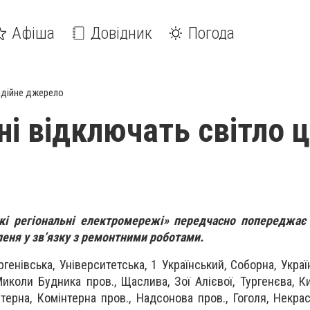
Афіша
Довідник
Погода
дійне джерело
ні відключать світло 
кі регіональні електромережі» передчасно попереджає
пеня у зв’язку з ремонтними роботами.
ргенівська, Університетська, 1 Український, Соборна, Украї
, Миколи Будника пров., Щаслива, Зої Алієвої, Тургенєва,
Ки
інтерна, Комінтерна пров., Надсонова пров., Гоголя, Некра