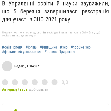
В Упралвнні освіти й науки зауважили,
що 5 березня завершилася реєстрація
для участі в ЗНО 2021 року.
Якщо ви помітили помилку, виділіть необхідний текст і натисніть Ctrl + Enter, щоб
повідомити про це редакцію
#сайт Ірпеня
#Ірпінь
#Київщина
#зно
#пробне зно
#фіскальний університет
#новини Приірпіння
Редакція "04597"
0,0
Авторизуйтесь
, щоб оцінити