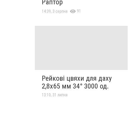
Раптор
91
14:39, 3 серпня
Рейкові цвяхи для даху
2,8х65 мм 34° 3000 од.
13:10, 31 липня