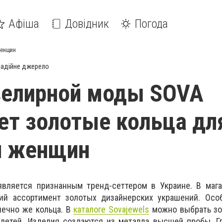
Афіша
Довідник
Погода
женщин
адійне джерело
велирной моды SOVA
ет золотые кольца дл
и женщин
ляется признанным тренд-сеттером в Украине. В мага
ий ассортимент золотых дизайнерских украшений. Осо
нечно же кольца. В
каталоге Sovajewels
можно выбрать зо
детей. Изделия создаются из металла высшей пробы. Гл