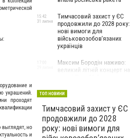
 в коллекции
ометрической
Тимчасовий захист у ЄС
15:42
31 липня
продовжили до 2028 року:
нові вимоги для
військовозобов’язаних
ы:
українців
Максим Бородін наживо:
17:00
29 липня
великий літній концерт на
терасі River Mall
борудование и
НОВИНИ КОМПАНІЙ
ю украшений.
ТОП НОВИНИ
мни проходят
Тимчасовий захист у ЄС
 квалификации
продовжили до 2028
року: нові вимоги для
 выглядят, но
ктуальность и