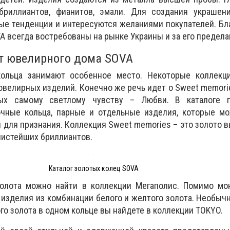
бриллиантов, фианитов, эмали. Для создания украшен
е тенденции и интересуются желаниями покупателей. Бл
 всегда востребованы на рынке Украины и за его предела
от ювелирного дома SOVA
кольца занимают особенное место. Некоторые коллекц
велирных изделий. Конечно же речь идет о Sweet memori
ых самому светлому чувству – Любви. В каталоге 
чные кольца, парные и отдельные изделия, которые мо
и для признания. Коллекция Sweet memories – это золото 
 чистейших бриллиантов.
Каталог золотых колец SOVA
олота можно найти в коллекции Мегаполис. Помимо мон
изделия из комбинации белого и желтого золота. Необыч
ого золота в одном кольце вы найдете в коллекции TOKYO.