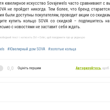
отя ювелирное искусство Sovajewels часто сравнивают с в
VA не пройдет никогда. Тем более, что бренд старается
я были доступны покупателям, проводит акции со скидка
дите купить кольцо SOVA со скидкой – подпишитесь на
письмо с новостями не заставит себя ждать.
бхідний текст і натисніть Ctrl + Enter, щоб повідомити про це редакцію
els
#Ювелирный дом SOVA
#золотые кольца
0,0
Оцініть першим
Авторизуйтесь
, щоб