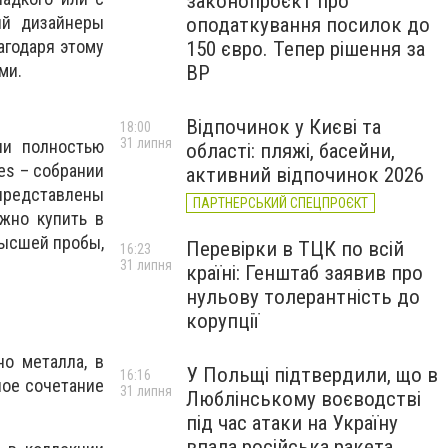
законопроєкт про
ий дизайнеры
оподаткування посилок до
агодаря этому
150 євро. Тепер рішення за
ми.
ВР
Відпочинок у Києві та
18:00
31 липня
ии полностью
області: пляжі, басейни,
es – собрании
активний відпочинок 2026
представлены
ПАРТНЕРСЬКИЙ СПЕЦПРОЄКТ
жно купить в
высшей пробы,
Перевірки в ТЦК по всій
16:23
31 липня
країні: Генштаб заявив про
нульову толерантність до
корупції
о металла, в
У Польщі підтвердили, що в
16:16
ное сочетание
31 липня
Люблінському воєводстві
під час атаки на Україну
впала російська ракета