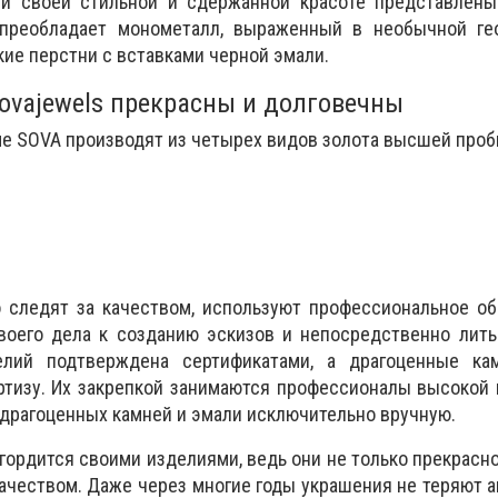
й своей стильной и сдержанной красоте представлены
 преобладает монометалл, выраженный в необычной ге
кие перстни с вставками черной эмали.
ovajewels прекрасны и долговечны
е SOVA производят из четырех видов золота высшей проб
о следят за качеством, используют профессиональное о
воего дела к созданию эскизов и непосредственно лить
лий подтверждена сертификатами, а драгоценные ка
ртизу. Их закрепкой занимаются профессионалы высокой
драгоценных камней и эмали исключительно вручную.
ордится своими изделиями, ведь они не только прекрасно
ачеством. Даже через многие годы украшения не теряют а