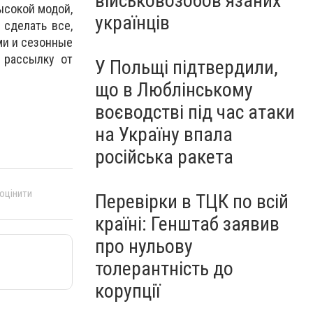
військовозобов’язаних
ысокой модой,
українців
 сделать все,
ми и сезонные
 рассылку от
У Польщі підтвердили,
що в Люблінському
воєводстві під час атаки
на Україну впала
російська ракета
 оцінити
Перевірки в ТЦК по всій
країні: Генштаб заявив
про нульову
толерантність до
корупції