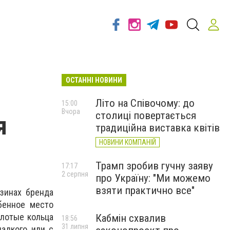
ОСТАННІ НОВИНИ
Літо на Співочому: до
15:00
Вчора
столиці повертається
я
традиційна виставка квітів
НОВИНИ КОМПАНІЙ
Трамп зробив гучну заяву
17:17
2 серпня
про Україну: "Ми можемо
взяти практично все"
зинах бренда
бенное место
лотые кольца
Кабмін схвалив
18:56
31 липня
адкого или с