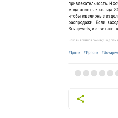
привлекательность. И х
мода золотые кольца SO
чтобы ювелирные издели
распродажи. Если захо
Sovajewels, и заветное 
Якщо ви помітили помилку, виділіть нео
#Ірпінь
#Ирпень
#Sovajew