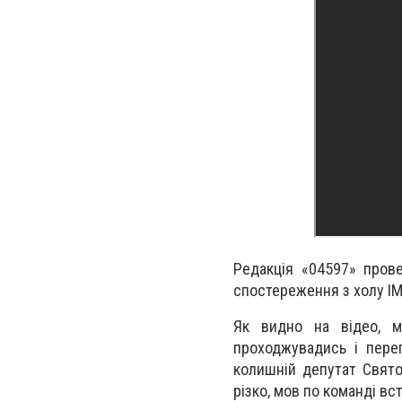
Редакція «04597» пров
спостереження з холу ІМ
Як видно на відео, м
проходжувадись і пере
колишній депутат Свято
різко, мов по команді вс