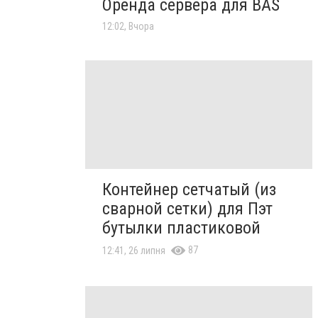
Оренда сервера для BAS
12:02, Вчора
Контейнер сетчатый (из
сварной сетки) для Пэт
бутылки пластиковой
87
12:41, 26 липня