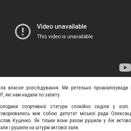
ела власне розслідування. Ми ретельно проаналізувади
Р, які нам надали по запиту.
олодики спортивної статури спокійно сиділи у холі
говорювались між собою депутат міської ради Олександ
слав Куценко. Як тільки вони разом рушили у бік актової
тали і рушили на штурм актової зали.