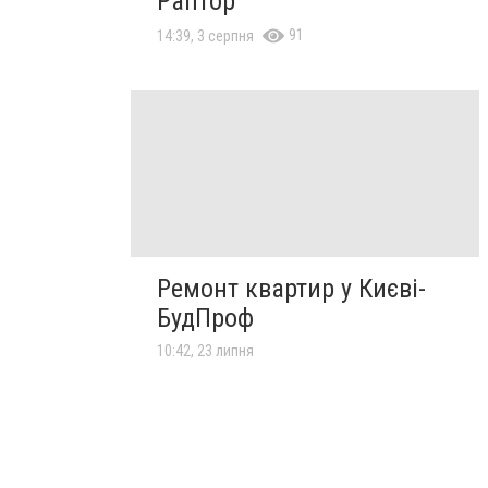
Раптор
91
14:39, 3 серпня
Ремонт квартир у Києві-
БудПроф
10:42, 23 липня