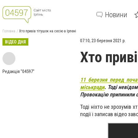
Новини
Головна
Хто привів тітушок на сесію в Ірпені
07:10, 23 березня 2021 р.
ВІДЕО ДНЯ
Хто приві
Редакція "04597"
11 березня перед поча
міськради
. Тоді невідо
Провокацію припинили сп
Тоді ніхто не зрозумів х
події і записав відео за