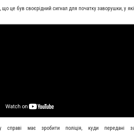
 що це був своєрідний сигнал для початку заворушки, у як
у справі має зробити поліція, куди передані з