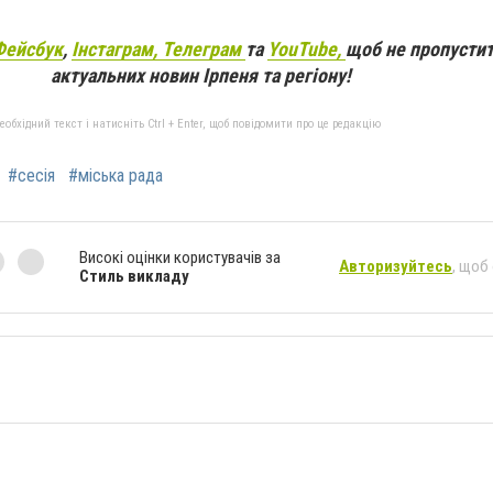
Фейсбук
,
Інстаграм,
Телеграм
та
YouTube,
щоб не пропустит
актуальних новин Ірпеня та регіону!
бхідний текст і натисніть Ctrl + Enter, щоб повідомити про це редакцію
#сесія
#міська рада
Високі оцінки користувачів за
Авторизуйтесь
, щоб
Стиль викладу