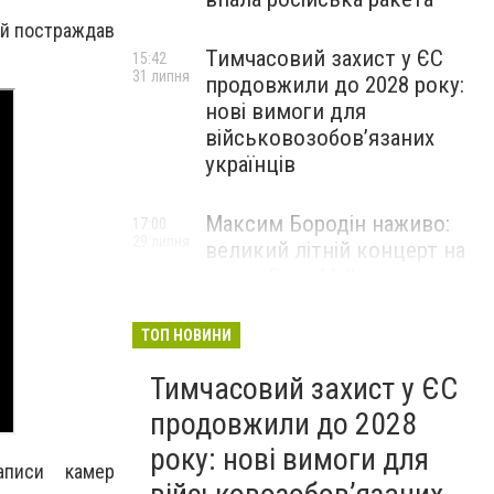
ій постраждав
Тимчасовий захист у ЄС
15:42
31 липня
продовжили до 2028 року:
нові вимоги для
військовозобов’язаних
українців
Максим Бородін наживо:
17:00
29 липня
великий літній концерт на
терасі River Mall
НОВИНИ КОМПАНІЙ
ТОП НОВИНИ
Тимчасовий захист у ЄС
продовжили до 2028
року: нові вимоги для
аписи камер