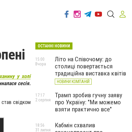
ОСТАННІ НОВИНИ
рпені
Літо на Співочому: до
15:00
Вчора
столиці повертається
традиційна виставка квітів
ханину у холі
НОВИНИ КОМПАНІЙ
иналася сесія.
Трамп зробив гучну заяву
17:17
2 серпня
про Україну: "Ми можемо
т став свідком
взяти практично все"
Кабмін схвалив
18:56
31 липня