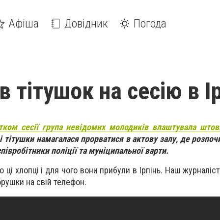
Афіша
Довідник
Погода
в тітушок на сесію в І
тком сесії група невідомих молодиків влаштувала штов
мі тітушки намагалася прорватися в актову залу, де розпоч
івробітники поліції та муніципальної варти.
то ці хлопці і для чого вони прибули в Ірпінь. Наш журналіс
ворушки на свій телефон.