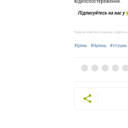
відеоспостереження.
Підписуйтесь на нас у
Якщо ви помітили помилку, виділіть нео
#Ірпінь
#Ирпень
#тітушки