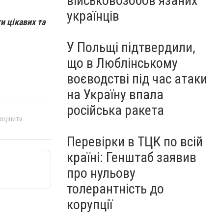
військовозобов’язаних
українців
и цікавих та
У Польщі підтвердили,
що в Люблінському
воєводстві під час атаки
на Україну впала
російська ракета
 оцінити
Перевірки в ТЦК по всій
країні: Генштаб заявив
про нульову
толерантність до
корупції