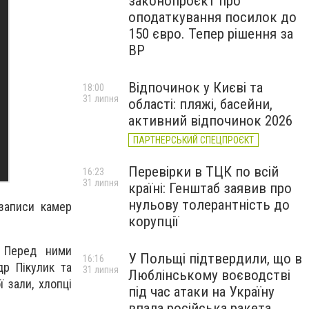
законопроєкт про
оподаткування посилок до
150 євро. Тепер рішення за
ВР
Відпочинок у Києві та
18:00
31 липня
області: пляжі, басейни,
активний відпочинок 2026
ПАРТНЕРСЬКИЙ СПЕЦПРОЄКТ
Перевірки в ТЦК по всій
16:23
31 липня
країні: Генштаб заявив про
нульову толерантність до
 записи камер
корупції
. Перед ними
У Польщі підтвердили, що в
16:16
р Пікулик та
31 липня
Люблінському воєводстві
 зали, хлопці
під час атаки на Україну
впала російська ракета