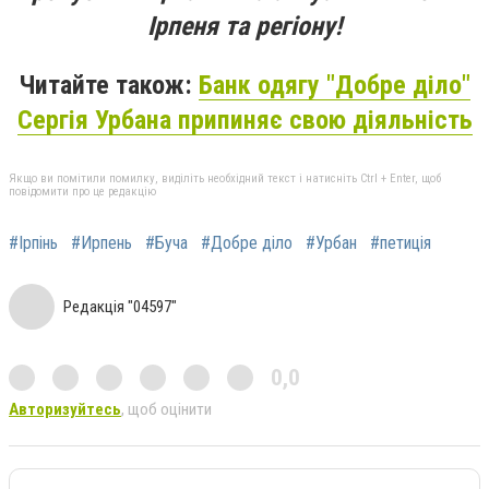
Ірпеня та регіону!
Читайте також:
Банк одягу "Добре діло"
Сергія Урбана припиняє свою діяльність
Якщо ви помітили помилку, виділіть необхідний текст і натисніть Ctrl + Enter, щоб
повідомити про це редакцію
#Ірпінь
#Ирпень
#Буча
#Добре діло
#Урбан
#петиція
Редакція "04597"
0,0
Авторизуйтесь
, щоб оцінити