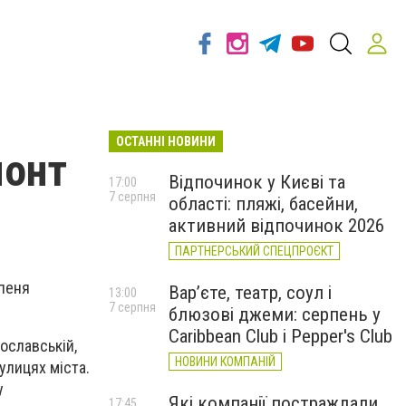
ОСТАННІ НОВИНИ
монт
Відпочинок у Києві та
17:00
7 серпня
області: пляжі, басейни,
активний відпочинок 2026
ПАРТНЕРСЬКИЙ СПЕЦПРОЄКТ
рпеня
Вар’єте, театр, соул і
13:00
7 серпня
блюзові джеми: серпень у
Caribbean Club і Pepper's Club
ославській,
НОВИНИ КОМПАНІЙ
улицях міста.
у
Які компанії постраждали
17:45