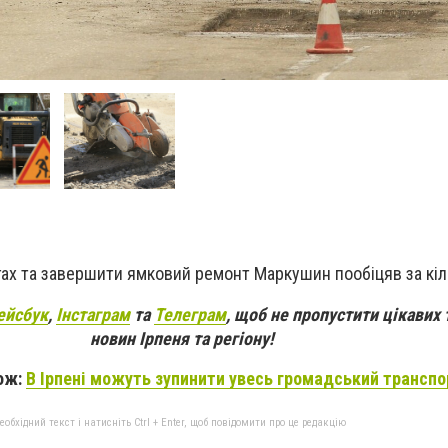
гах та завершити ямковий ремонт Маркушин пообіцяв за кіл
ейсбук
,
Інстаграм
та
Телеграм
, щоб не пропустити цікавих 
новин Ірпеня та регіону!
ож:
В Ірпені можуть зупинити увесь громадський транспо
бхідний текст і натисніть Ctrl + Enter, щоб повідомити про це редакцію