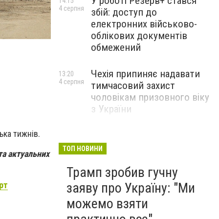
У роботі Резерв+ стався
14:15
4 серпня
збій: доступ до
електронних військово-
Ямковий ремонт в Ірпені
облікових документів
обмежений
Чехія припиняє надавати
13:20
4 серпня
тимчасовий захист
чоловікам призовного віку
з України
ька тижнів.
ТОП НОВИНИ
та актуальних
Трамп зробив гучну
рт
заяву про Україну: "Ми
можемо взяти