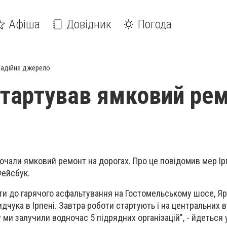
Афіша
Довідник
Погода
адійне джерело
 стартував ямковий ре
зпочали ямковий ремонт на дорогах. Про це повідомив мер І
ейсбук.
ти до гарячого асфальтування на Гостомельському шосе, Яр
дчука в Ірпені. Завтра роботи стартують і на центральних в
ми залучили водночас 5 підрядних організацій", - йдеться 