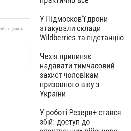
практично все"
У Підмосков’ї дрони
атакували склади
тобы оценить
Wildberries та підстанцію
Чехія припиняє
надавати тимчасовий
захист чоловікам
призовного віку з
України
У роботі Резерв+ стався
збій: доступ до