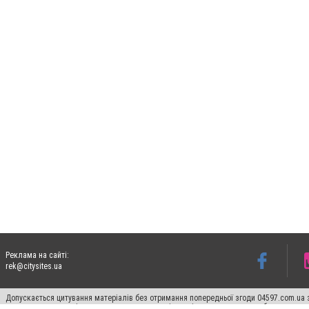
Реклама на сайті:
rek@citysites.ua
Допускається цитування матеріалів без отримання попередньої згоди 04597.com.ua за
пошукових систем гіперпосилання на цитовані статті не нижче другого абзацу в тек