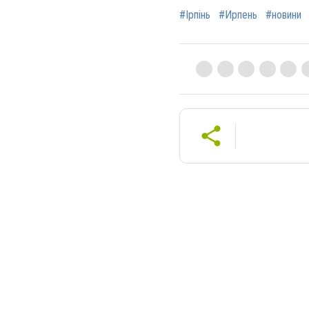
#Ірпінь
#Ирпень
#новини