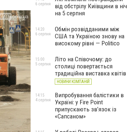
6 серпня
від обстрілу Київщини в ніч
на 5 серпня
Обмін розвідданими між
14:20
6 серпня
США та Україною знову на
високому рівні — Politico
Літо на Співочому: до
15:00
5 серпня
столиці повертається
традиційна виставка квітів
НОВИНИ КОМПАНІЙ
Випробування балістики в
14:15
4 серпня
Україні: у Fire Point
припускають зв’язок із
«Сапсаном»