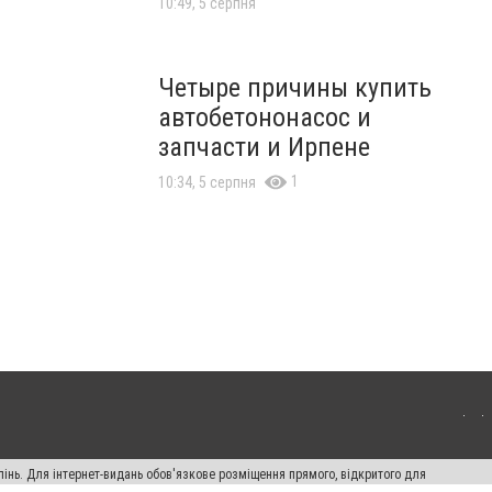
10:49, 5 серпня
Четыре причины купить
автобетононасос и
запчасти и Ирпене
1
10:34, 5 серпня
пінь. Для інтернет-видань обов'язкове розміщення прямого, відкритого для