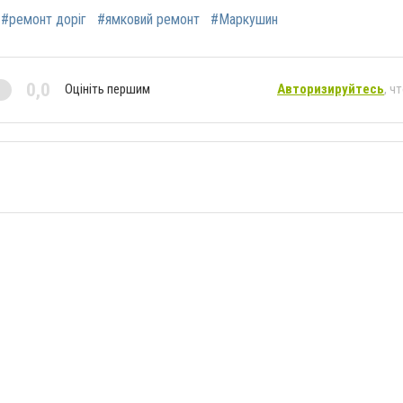
#ремонт доріг
#ямковий ремонт
#Маркушин
0,0
Оцініть першим
Авторизируйтесь
, ч