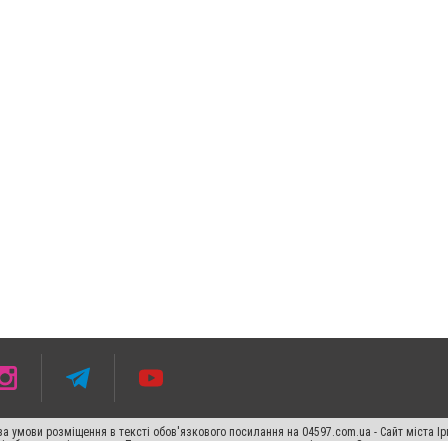
 умови розміщення в тексті обов'язкового посилання на 04597.com.ua - Сайт міста Ір
сті або в якості джерела. Порушення виняткових прав переслідується Законом.