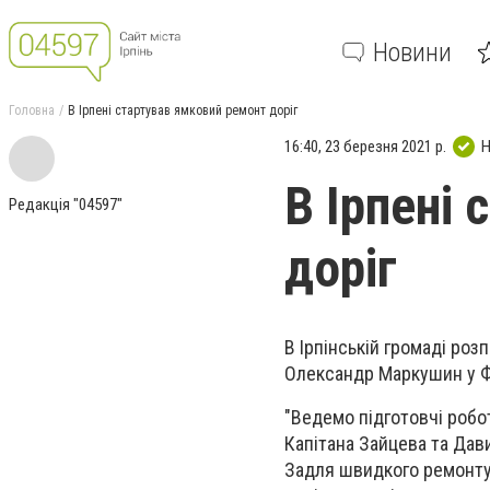
Новини
Головна
В Ірпені стартував ямковий ремонт доріг
16:40, 23 березня 2021 р.
Н
В Ірпені
Редакція "04597"
доріг
В Ірпінській громаді ро
Олександр Маркушин у Ф
"Ведемо підготовчі робо
Капітана Зайцева та Дави
Задля швидкого ремонту 