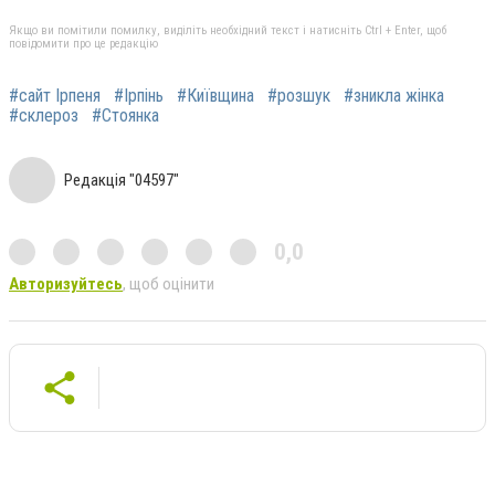
Якщо ви помітили помилку, виділіть необхідний текст і натисніть Ctrl + Enter, щоб
повідомити про це редакцію
#сайт Ірпеня
#Ірпінь
#Київщина
#розшук
#зникла жінка
#склероз
#Стоянка
Редакція "04597"
0,0
Авторизуйтесь
, щоб оцінити