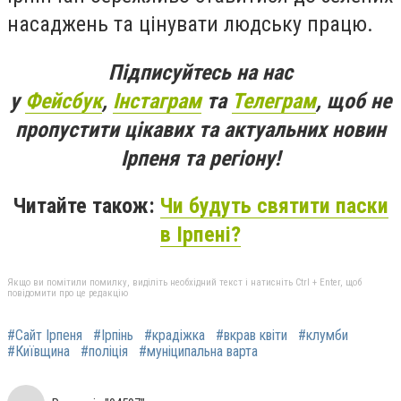
насаджень та цінувати людську працю.
Підписуйтесь на нас
у
Фейсбук
,
Інстаграм
та
Телеграм
, щоб не
пропустити цікавих та актуальних новин
Ірпеня та регіону!
Читайте також:
Чи будуть святити паски
в Ірпені?
Якщо ви помітили помилку, виділіть необхідний текст і натисніть Ctrl + Enter, щоб
повідомити про це редакцію
#Сайт Ірпеня
#Ірпінь
#крадіжка
#вкрав квіти
#клумби
#Київщина
#поліція
#муніципальна варта