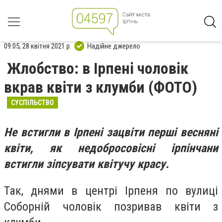
09:05, 28 квітня 2021 р.
Надійне джерело
Жлобство: в Ірпені чоловік
вкрав квіти з клумби (ФОТО)
СУСПІЛЬСТВО
Не встигли в Ірпені зацвіти перші весняні
квіти, як недобросовісні ірпінчани
встигли зіпсувати квітучу красу.
Так, днями в центрі Ірпеня по вулиці
Соборній чоловік позривав квіти з