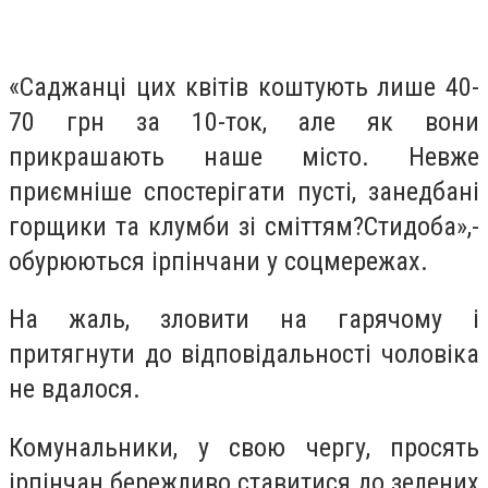
«Саджанці цих квітів коштують лише 40-
70 грн за 10-ток, але як вони
прикрашають наше місто. Невже
приємніше спостерігати пусті, занедбані
горщики та клумби зі сміттям?Стидоба»,-
обурюються ірпінчани у соцмережах.
На жаль,
зловити на гарячому і
притягнути до відповідальності чоловіка
не вдалося.
Комунальники, у свою чергу, просять
ірпінчан бережливо ставитися до зелених