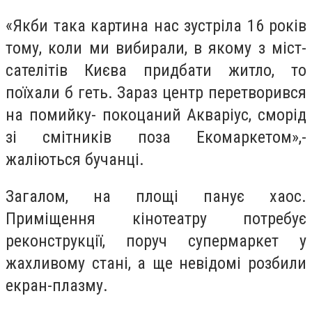
«Якби така картина нас зустріла 16 років
тому, коли ми вибирали, в якому з міст-
сателітів Києва придбати житло, то
поїхали б геть. Зараз центр перетворився
на помийку- покоцаний Акваріус, сморід
зі смітників поза Екомаркетом»,-
жаліються бучанці.
Загалом, на площі панує хаос.
Приміщення кінотеатру потребує
реконструкції, поруч супермаркет у
жахливому стані, а ще невідомі розбили
екран-плазму.