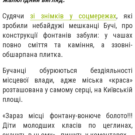
Судячи
зі знімків у соцмережах
, які
зробили небайдужі мешканці Бучі, про
конструкції фонтанів забули: у чашах
повно сміття та каміння, а ззовні-
обшарпана плитка.
Бучанці обурюються бездіяльності
місцевої влади, адже міська «краса»
розташована у самому серці, на Київській
площі.
«Зараз місці фонтану-вонюче болото!!!
Діти молодших класів по цеглинах,
скачуть в ньому»,- пишуть у коментарях.