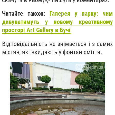
Читайте також:
Галерея у парку: чим
дивуватимуть у новому креативному
просторі Art Gallery в Бучі
Відповідальність не знімається і з самих
містян, які вкидають у фонтан сміття.