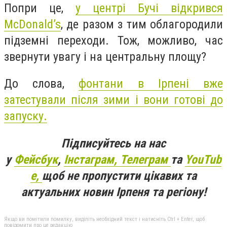
Попри це,
у центрі Бучі відкрився
McDonald’s
, де разом з тим облагородили
підземні переходи. Тож, можливо, час
звернути увагу і на центральну площу?
До слова,
фонтани в Ірпені вже
затестували після зими і вони готові до
запуску.
Підписуйтесь на нас
у
Фейсбук
,
Інстаграм,
Телеграм
та
YouTub
e,
щоб не пропустити цікавих та
актуальних новин Ірпеня та регіону!
Якщо ви помітили помилку, виділіть необхідний текст і натисніть Ctrl + Enter, щоб
повідомити про це редакцію