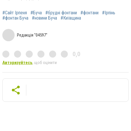
#Сайт Ірпеня
#Буча
#брудні фонтани
#фонтани
#Ірпінь
#фонтан Буча
#новини Буча
#Київщина
Редакція "04597"
0,0
Авторизуйтесь
, щоб оцінити